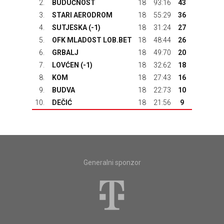
2.
BUDUĆNOST
18
93:16
43
3.
STARI AERODROM
18
55:29
36
4.
SUTJESKA
(-1)
18
31:24
27
5.
OFK MLADOST LOB.BET
18
48:44
26
6.
GRBALJ
18
49:70
20
7.
LOVĆEN
(-1)
18
32:62
18
8.
KOM
18
27:43
16
9.
BUDVA
18
22:73
10
10.
DEČIĆ
18
21:56
9
Generalni sponzor