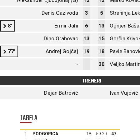
Aleksander Ljucdjonaj (G)
12
12
Marko Kovač
Denis Gazivoda
3
5
Strahinja Lek
8'
Ermir Jahi
6
13
Ognjen Baša
Dino Orahovac
13
15
Gorčin Krivo
77'
Andrej Gojčaj
19
18
Pavle Banovi
-
20
Veljko Marti
TRENERI
Dejan Batrović
Ivan Vujović
TABELA
1.
PODGORICA
18
59:20
47