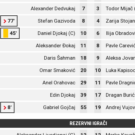
Alexander Dedvukaj
7
3
Todor Mijač 
77'
Stefan Gazivoda
8
4
Zarija Stoja
45'
Daniel Djokaj (C)
10
6
Ilija Obradov
Aleksander Đokaj
11
8
Pavle Carevi
Daris Šahman
18
9
Aleksa Jova
Omar Smaković
20
10
Luka Kapiso
Anel Orahovac
29
11
Pavle Dragni
Edin Djokaj
39
17
Dragan Burić
8'
Gabriel Gojčaj
55
19
Andrej Vujov
REZERVNI IGRAČI