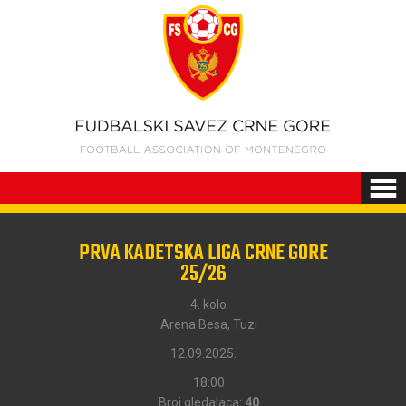
PRVA KADETSKA LIGA CRNE GORE
25/26
4. kolo
Arena Besa, Tuzi
12.09.2025.
18:00
Broj gledalaca:
40