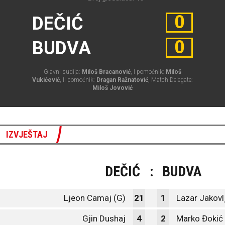
0
DEČIĆ
0
BUDVA
Glavni sudija:
Miloš Bracanović
, I pomoćnik:
Miloš
Vukićević
, II pomoćnik:
Dragan Ražnatović
, Match Delegate:
Miloš Jovović
IZVJEŠTAJ
DEČIĆ
:
BUDVA
Ljeon Camaj (G)
21
1
Lazar Jakovl
Gjin Dushaj
4
2
Marko Đokić