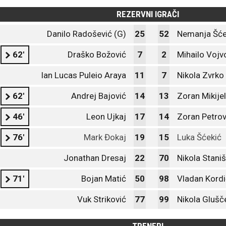
REZERVNI IGRAČI
Danilo Radošević (G)
25
52
Nemanja Šće
62'
Draško Božović
7
2
Mihailo Vojv
Ian Lucas Puleio Araya
11
7
Nikola Zvrko
62'
Andrej Bajović
14
13
Zoran Mikijel
46'
Leon Ujkaj
17
14
Zoran Petrov
76'
Mark Đokaj
19
15
Luka Šćekić
Jonathan Dresaj
22
70
Nikola Staniš
71'
Bojan Matić
50
98
Vladan Kordi
Vuk Striković
77
99
Nikola Glušč