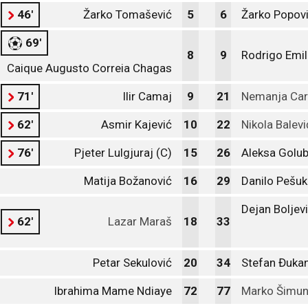
46'
Žarko Tomašević
5
6
Žarko Popov
69'
8
9
Rodrigo Emil
Caique Augusto Correia Chagas
71'
Ilir Camaj
9
21
Nemanja Car
62'
Asmir Kajević
10
22
Nikola Balevi
76'
Pjeter Lulgjuraj (C)
15
26
Aleksa Golub
Matija Božanović
16
29
Danilo Pešuk
Dejan Boljevi
62'
Lazar Maraš
18
33
Petar Sekulović
20
34
Stefan Đuka
Ibrahima Mame Ndiaye
72
77
Marko Šimu