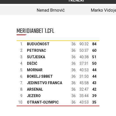
TRENERI
Nenad Brnović
Marko Vidoje
MERIDIANBET 1.CFL
1.
BUDUĆNOST
36
90:32
84
2.
PETROVAC
36
50:37
60
3.
SUTJESKA
36
40:38
51
4.
DEČIĆ
36
37:31
50
5.
MORNAR
36
40:53
44
6.
BOKELJ SBBET
36
31:50
44
7.
JEDINSTVO FRANCA
36
45:58
43
8.
ARSENAL
36
32:47
42
9.
JEZERO
36
35:44
39
10.
OTRANT-OLYMPIC
36
43:53
35