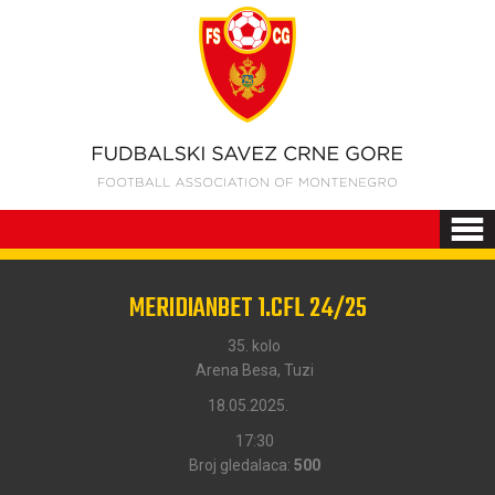
MERIDIANBET 1.CFL 24/25
35. kolo
Arena Besa, Tuzi
18.05.2025.
17:30
Broj gledalaca:
500