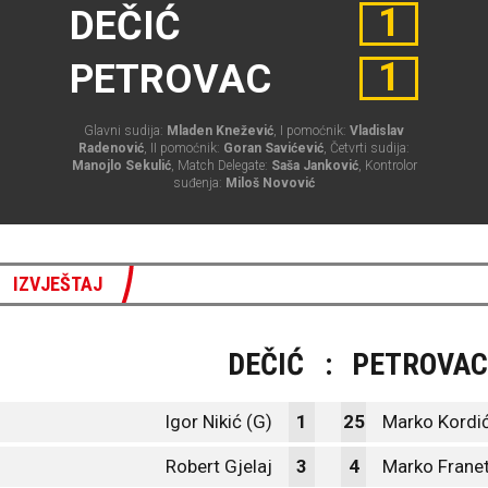
1
DEČIĆ
1
PETROVAC
Glavni sudija:
Mladen Knežević
, I pomoćnik:
Vladislav
Radenović
, II pomoćnik:
Goran Savićević
, Četvrti sudija:
Manojlo Sekulić
, Match Delegate:
Saša Janković
, Kontrolor
suđenja:
Miloš Novović
IZVJEŠTAJ
DEČIĆ
:
PETROVAC
Igor Nikić (G)
1
25
Marko Kordić
Robert Gjelaj
3
4
Marko Frane