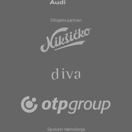
Oficijelni partneri
Sponzor takmičenja