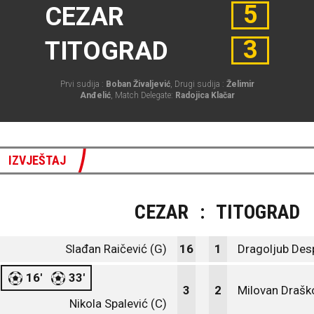
5
CEZAR
3
TITOGRAD
Prvi sudija :
Boban Živaljević
, Drugi sudija :
Želimir
Anđelić
, Match Delegate:
Radojica Klačar
IZVJEŠTAJ
CEZAR
:
TITOGRAD
Slađan Raičević (G)
16
1
Dragoljub Des
16'
33'
3
2
Milovan Draško
Nikola Spalević (C)