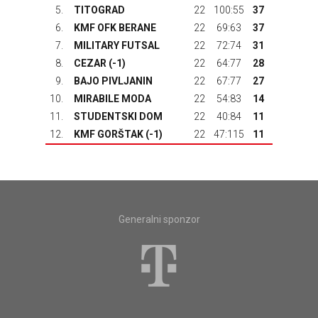
5.
TITOGRAD
22
100:55
37
6.
KMF OFK BERANE
22
69:63
37
7.
MILITARY FUTSAL
22
72:74
31
8.
CEZAR (-1)
22
64:77
28
9.
BAJO PIVLJANIN
22
67:77
27
10.
MIRABILE MODA
22
54:83
14
11.
STUDENTSKI DOM
22
40:84
11
12.
KMF GORŠTAK
(-1)
22
47:115
11
Generalni sponzor