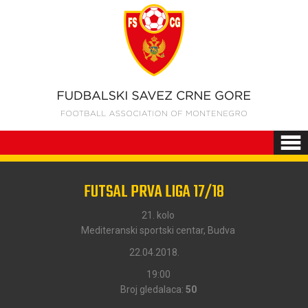
FUTSAL PRVA LIGA 17/18
21. kolo
Mediteranski sportski centar, Budva
22.04.2018.
19:00
Broj gledalaca:
50