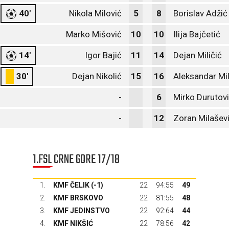
40'
Nikola Milović
5
8
Borislav Adžić
Marko Mišović
10
10
Ilija Bajčetić
14'
Igor Bajić
11
14
Dejan Miličić
30'
Dejan Nikolić
15
16
Aleksandar Mi
-
6
Mirko Durutov
-
12
Zoran Milašev
1.FSL CRNE GORE 17/18
1.
KMF ČELIK (-1)
22
94:55
49
2.
KMF BRSKOVO
22
81:55
48
3.
KMF JEDINSTVO
22
92:64
44
4.
KMF NIKŠIĆ
22
78:56
42