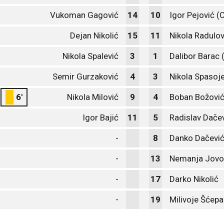
Vukoman Gagović
14
10
Igor Pejović (
Dejan Nikolić
15
11
Nikola Radulov
Nikola Spalević
3
1
Dalibor Barac 
Semir Gurzaković
4
3
Nikola Spasoje
6'
Nikola Milović
9
4
Boban Božovi
Igor Bajić
11
5
Radislav Dače
-
8
Danko Dačevi
-
13
Nemanja Jovo
-
17
Darko Nikolić
-
19
Milivoje Šćep