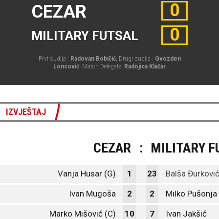
0
CEZAR
0
MILITARY FUTSAL
Prvi sudija :
Radovan Bobičić
, Drugi sudija :
Gvozden
Loncović
, Match Delegate:
Radojica Klačar
IZVJEŠTAJ
CEZAR
:
MILITARY F
Vanja Husar (G)
1
23
Balša Đurković
Ivan Mugoša
2
2
Milko Pušonja
Marko Mišović (C)
10
7
Ivan Jakšić