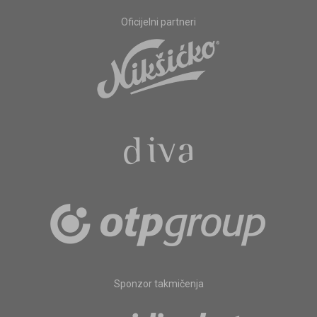
Oficijelni partneri
Sponzor takmičenja