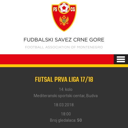
FUTSAL PRVA LIGA 17/18
14. kolo
Mediteranski sportski centar, Budva
18.03.2018.
18:00
Broj gledalaca:
50