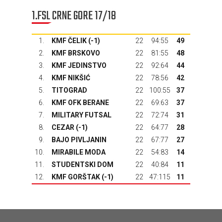
1.FSL CRNE GORE 17/18
1.
KMF ČELIK (-1)
22
94:55
49
2.
KMF BRSKOVO
22
81:55
48
3.
KMF JEDINSTVO
22
92:64
44
4.
KMF NIKŠIĆ
22
78:56
42
5.
TITOGRAD
22
100:55
37
6.
KMF OFK BERANE
22
69:63
37
7.
MILITARY FUTSAL
22
72:74
31
8.
CEZAR (-1)
22
64:77
28
9.
BAJO PIVLJANIN
22
67:77
27
10.
MIRABILE MODA
22
54:83
14
11.
STUDENTSKI DOM
22
40:84
11
12.
KMF GORŠTAK
(-1)
22
47:115
11