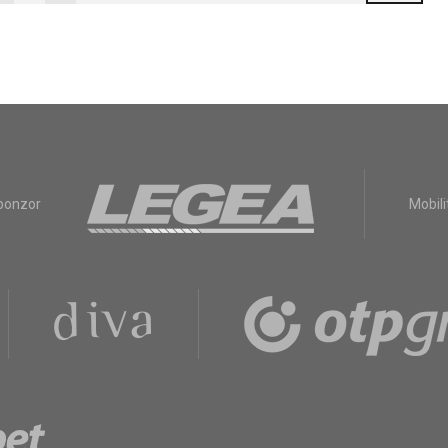
sponzor
Mobili