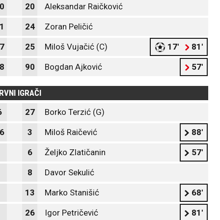
0
20
Aleksandar Raičković
1
24
Zoran Peličić
7
25
Miloš Vujačić (C)
17'
81'
8
90
Bogdan Ajković
57'
RVNI IGRAČI
6
27
Borko Terzić (G)
6
3
Miloš Raičević
88'
6
Željko Zlatičanin
57'
8
Davor Sekulić
13
Marko Stanišić
68'
26
Igor Petričević
81'