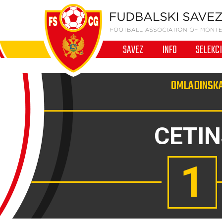
SAVEZ
INFO
SELEKC
OMLADINSKA
CETIN
1