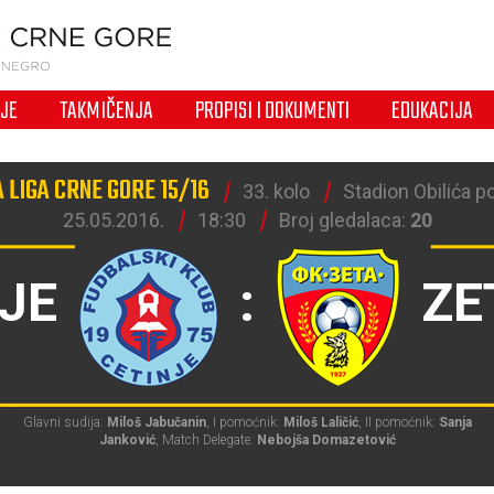
IJE
TAKMIČENJA
PROPISI I DOKUMENTI
EDUKACIJA
 LIGA CRNE GORE 15/16
33. kolo
Stadion Obilića po
25.05.2016.
18:30
Broj gledalaca:
20
JE
:
ZE
Glavni sudija:
Miloš Jabučanin
, I pomoćnik:
Miloš Laličić
, II pomoćnik:
Sanja
Janković
, Match Delegate:
Nebojša Domazetović