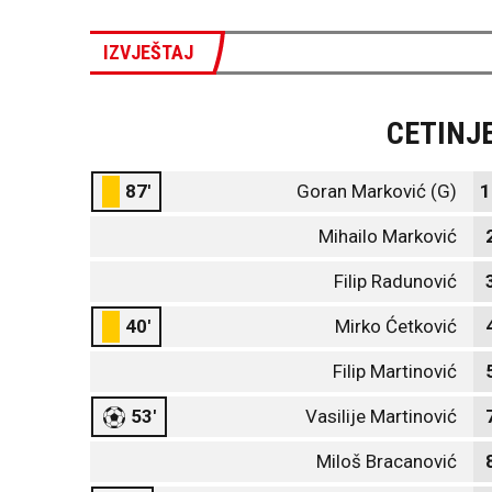
IZVJEŠTAJ
CETINJ
87'
Goran Marković (G)
1
Mihailo Marković
Filip Radunović
40'
Mirko Ćetković
Filip Martinović
53'
Vasilije Martinović
Miloš Bracanović