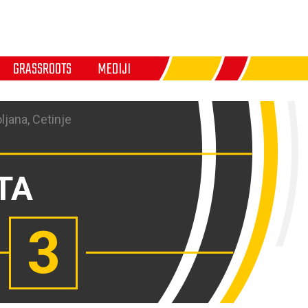
GRASSROOTS
MEDIJI
ljana, Cetinje
TA
3