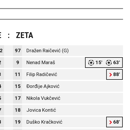
E
:
ZETA
2
97
Dražen Raičević (G)
2
9
Nenad Maraš
15'
63'
3
11
Filip Radičević
88'
4
15
Đorđije Ajković
5
17
Nikola Vukčević
7
18
Jovica Kontić
8
19
Duško Kračković
68'