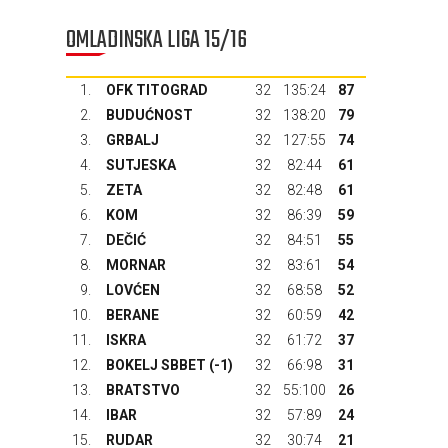
OMLADINSKA LIGA 15/16
1.
OFK TITOGRAD
32
135:24
87
2.
BUDUĆNOST
32
138:20
79
3.
GRBALJ
32
127:55
74
4.
SUTJESKA
32
82:44
61
5.
ZETA
32
82:48
61
6.
KOM
32
86:39
59
7.
DEČIĆ
32
84:51
55
8.
MORNAR
32
83:61
54
9.
LOVĆEN
32
68:58
52
10.
BERANE
32
60:59
42
11.
ISKRA
32
61:72
37
12.
BOKELJ SBBET
(-1)
32
66:98
31
13.
BRATSTVO
32
55:100
26
14.
IBAR
32
57:89
24
15.
RUDAR
32
30:74
21