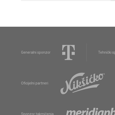
Generalni sponzor
Tehnički 
Oficijelni partneri
Sponzor takmičenja