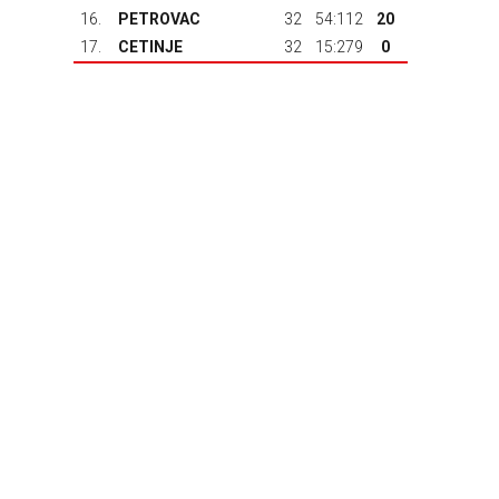
16.
PETROVAC
32
54:112
20
17.
CETINJE
32
15:279
0