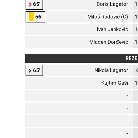
65'
Boris Lagator
1
56'
Miloš Radović (C)
1
Ivan Janković
1
Mladen Đorđević
1
REZE
65'
Nikola Lagator
Kujtim Gaši
1
-
-
-
-