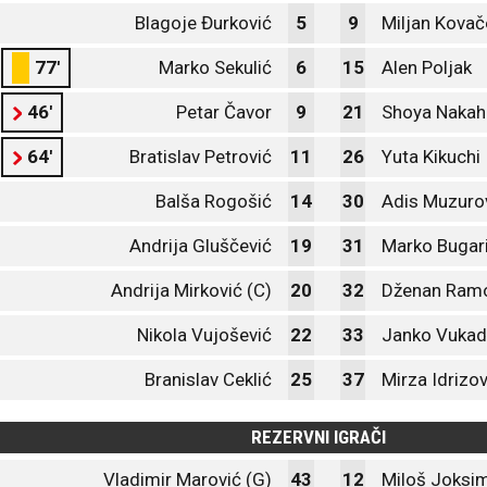
Blagoje Đurković
5
9
Miljan Kovač
77'
Marko Sekulić
6
15
Alen Poljak
46'
Petar Čavor
9
21
Shoya Nakah
64'
Bratislav Petrović
11
26
Yuta Kikuchi
Balša Rogošić
14
30
Adis Muzuro
Andrija Gluščević
19
31
Marko Bugar
Andrija Mirković (C)
20
32
Dženan Ram
Nikola Vujošević
22
33
Janko Vukad
Branislav Ceklić
25
37
Mirza Idrizov
REZERVNI IGRAČI
Vladimir Marović (G)
43
12
Miloš Joksim