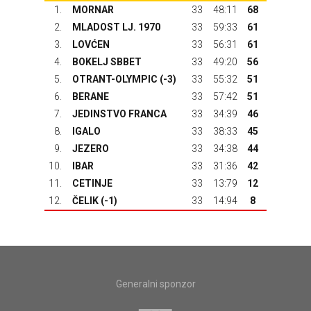
1.
MORNAR
33
48:11
68
2.
MLADOST LJ. 1970
33
59:33
61
3.
LOVĆEN
33
56:31
61
4.
BOKELJ SBBET
33
49:20
56
5.
OTRANT-OLYMPIC
(-3)
33
55:32
51
6.
BERANE
33
57:42
51
7.
JEDINSTVO FRANCA
33
34:39
46
8.
IGALO
33
38:33
45
9.
JEZERO
33
34:38
44
10.
IBAR
33
31:36
42
11.
CETINJE
33
13:79
12
12.
ČELIK
(-1)
33
14:94
8
Generalni sponzor