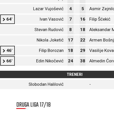
Lazar Vujošević
4
5
Asmir Zejnil
64'
Ivan Vasović
7
16
Filip Šćekić
Stevan Rudović
8
18
Aleksandar 
Nikola Joketić
17
22
Armen Bošnj
46'
Filip Borozan
18
29
Vasilije Kov
66'
Edin Nikočević
24
38
Almedin Ćor
TRENERI
Slobodan Halilović
-
DRUGA LIGA 17/18