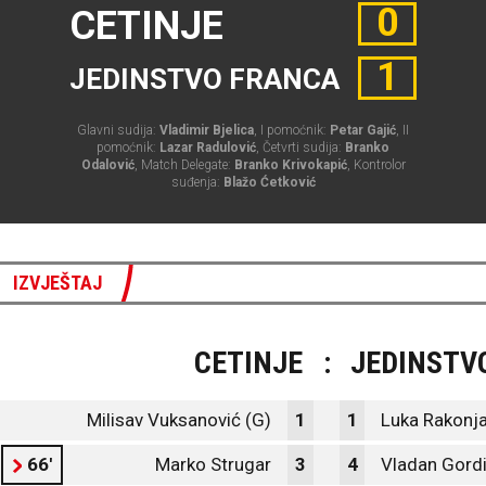
0
CETINJE
1
JEDINSTVO FRANCA
Glavni sudija:
Vladimir Bjelica
, I pomoćnik:
Petar Gajić
, II
pomoćnik:
Lazar Radulović
, Četvrti sudija:
Branko
Odalović
, Match Delegate:
Branko Krivokapić
, Kontrolor
suđenja:
Blažo Ćetković
IZVJEŠTAJ
CETINJE
:
JEDINSTV
Milisav Vuksanović (G)
1
1
Luka Rakonja
66'
Marko Strugar
3
4
Vladan Gordi