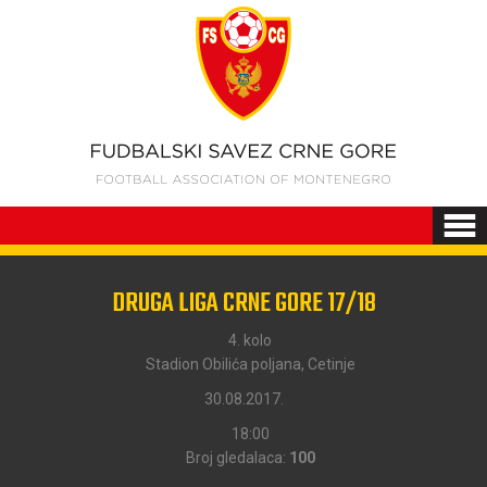
DRUGA LIGA CRNE GORE 17/18
4. kolo
Stadion Obilića poljana, Cetinje
30.08.2017.
18:00
Broj gledalaca:
100