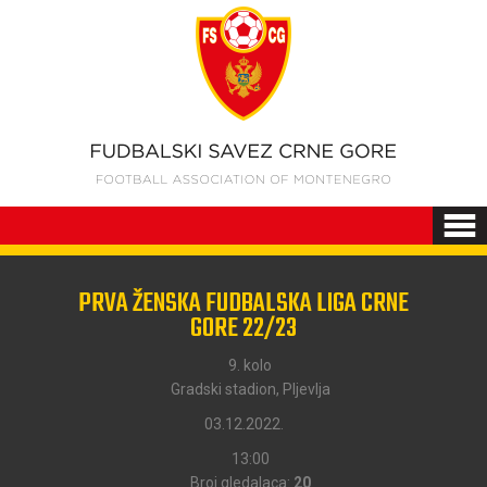
PRVA ŽENSKA FUDBALSKA LIGA CRNE
GORE 22/23
9. kolo
Gradski stadion, Pljevlja
03.12.2022.
13:00
Broj gledalaca:
20