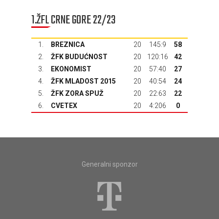
1.ŽFL CRNE GORE 22/23
1.
BREZNICA
20
145:9
58
2.
ŽFK BUDUĆNOST
20
120:16
42
3.
EKONOMIST
20
57:40
27
4.
ŽFK MLADOST 2015
20
40:54
24
5.
ŽFK ZORA SPUŽ
20
22:63
22
6.
CVETEX
20
4:206
0
Generalni sponzor