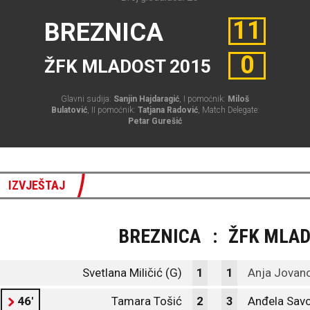
11
BREZNICA
0
ŽFK MLADOST 2015
Glavni sudija:
Sanjin Hajdaragić
, I pomoćnik:
Miloš
Bulatović
, II pomoćnik:
Tatjana Radović
, Match Delegate:
Petar Gurešić
IZVJEŠTAJ
BREZNICA
:
ŽFK MLAD
Svetlana Miličić (G)
1
1
Anja Jovano
46'
Tamara Tošić
2
3
Anđela Savo