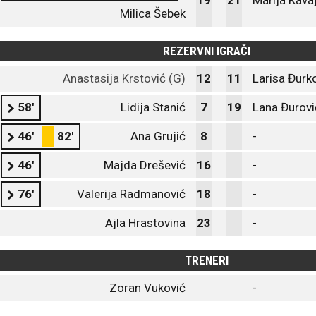
19
21
Marija Kava
Milica Šebek
REZERVNI IGRAČI
Anastasija Krstović (G)
12
11
Larisa Đurk
58'
Lidija Stanić
7
19
Lana Đurovi
46'
82'
Ana Grujić
8
-
46'
Majda Drešević
16
-
76'
Valerija Radmanović
18
-
Ajla Hrastovina
23
-
TRENERI
Zoran Vuković
-