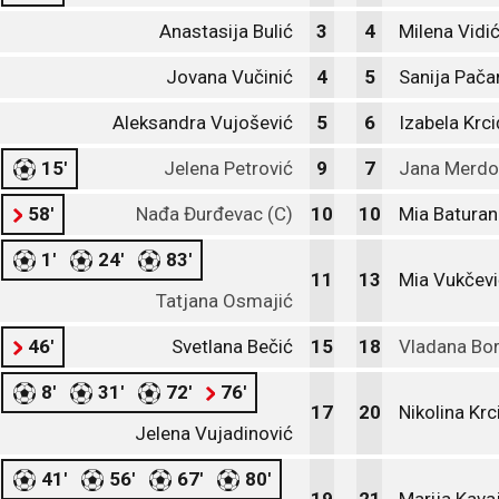
Anastasija Bulić
3
4
Milena Vidi
Jovana Vučinić
4
5
Sanija Pača
Aleksandra Vujošević
5
6
Izabela Krci
15'
Jelena Petrović
9
7
Jana Merdo
58'
Nađa Đurđevac (C)
10
10
Mia Baturan
1'
24'
83'
11
13
Mia Vukčevi
Tatjana Osmajić
46'
Svetlana Bečić
15
18
Vladana Bor
8'
31'
72'
76'
17
20
Nikolina Krc
Jelena Vujadinović
41'
56'
67'
80'