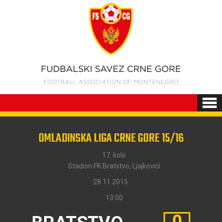
OMLADINSKA LIGA CRNE GORE 15/16
17. kolo
Stadion FK Bratstvo, Ljajkovići
28.11.2015.
13:00
0