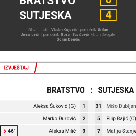
BRATSTVO
4
SUTJESKA
Glavni sudija:
Vladan Kojović
, I pomoćnik:
Srđan
Jovanović
, II pomoćnik:
Goran Savićević
, Match Delegate:
Goran Dendić
IZVJEŠTAJ
BRATSTVO
:
SUTJESKA
Aleksa Šuković (G)
1
31
Mišo Dubljan
Marko Đurović
2
5
Filip Bajić (C
46'
Aleksa Milić
3
7
Matija Stanj