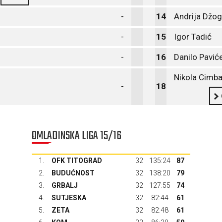
-
14
Andrija Džo
-
15
Igor Tadić
-
16
Danilo Pavić
Nikola Cimba
-
18
OMLADINSKA LIGA 15/16
1.
OFK TITOGRAD
32
135:24
87
2.
BUDUĆNOST
32
138:20
79
3.
GRBALJ
32
127:55
74
4.
SUTJESKA
32
82:44
61
5.
ZETA
32
82:48
61