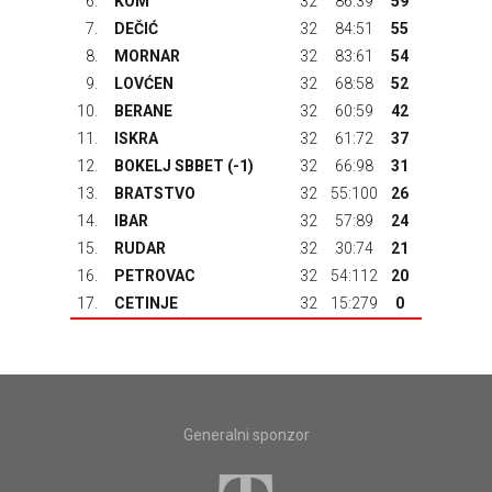
6.
KOM
32
86:39
59
7.
DEČIĆ
32
84:51
55
8.
MORNAR
32
83:61
54
9.
LOVĆEN
32
68:58
52
10.
BERANE
32
60:59
42
11.
ISKRA
32
61:72
37
12.
BOKELJ SBBET
(-1)
32
66:98
31
13.
BRATSTVO
32
55:100
26
14.
IBAR
32
57:89
24
15.
RUDAR
32
30:74
21
16.
PETROVAC
32
54:112
20
17.
CETINJE
32
15:279
0
Generalni sponzor