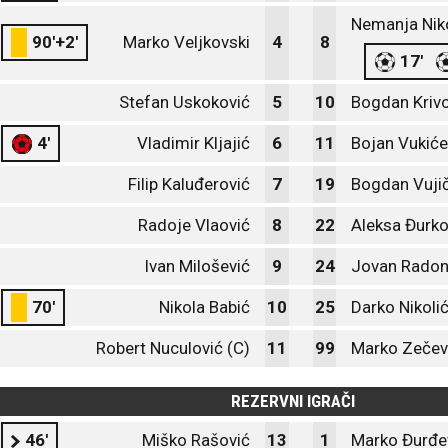
Nemanja Niko
90'+2'
Marko Veljkovski
4
8
17'
Stefan Uskoković
5
10
Bogdan Kriv
4'
Vladimir Kljajić
6
11
Bojan Vukiće
Filip Kaluđerović
7
19
Bogdan Vujič
Radoje Vlaović
8
22
Aleksa Đurko
Ivan Milošević
9
24
Jovan Radon
70'
Nikola Babić
10
25
Darko Nikoli
Robert Nuculović (C)
11
99
Marko Zečev
REZERVNI IGRAČI
46'
Miško Rašović
13
1
Marko Đurđev