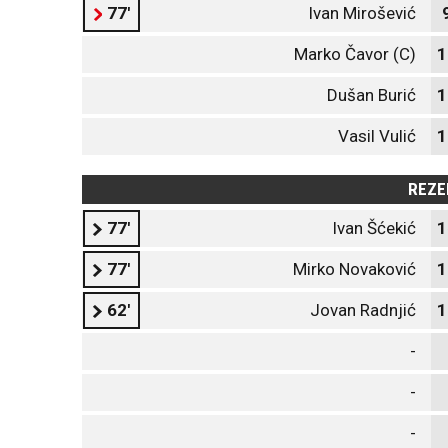
77'
Ivan Mirošević
Marko Čavor (C)
1
Dušan Burić
1
Vasil Vulić
1
REZE
77'
Ivan Šćekić
1
77'
Mirko Novaković
1
62'
Jovan Radnjić
1
-
-
-