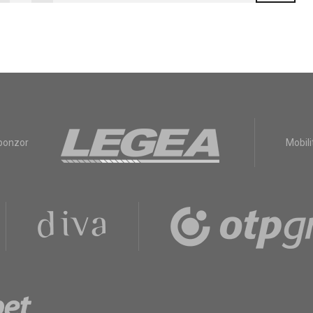
sponzor
Mobili