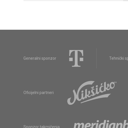
Generalni sponzor
Tehnički 
Oficijelni partneri
Sponzor takmičenja