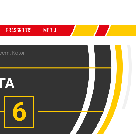
GRASSROOTS
MEDIJI
cem, Kotor
TA
6