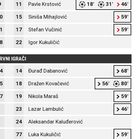
9
11
Pavle Krstović
18'
31'
46'
0
15
Siniša Mihajlović
59'
1
17
Stefan Vučinić
59'
8
22
Igor Kukuličić
RVNI IGRAČI
4
14
Đurađ Dabanović
68'
5
18
Dražen Kovačević
56'
80'
7
19
Nikola Maraš
59'
23
Lazar Lambulić
46'
24
Aleksandar Kaluđerović
77
Luka Kukuličić
59'