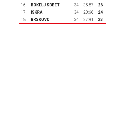
16.
BOKELJ SBBET
34
35:87
26
17.
ISKRA
34
23:66
24
18.
BRSKOVO
34
37:91
23