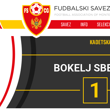
SAVEZ
INFO
SELEKC
KADETSKA
BOKELJ SB
1