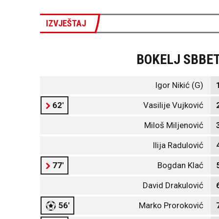
IZVJEŠTAJ
BOKELJ SBBE
Igor Nikić (G)
62'
Vasilije Vujković
Miloš Miljenović
Ilija Radulović
77'
Bogdan Klać
David Drakulović
56'
Marko Proroković