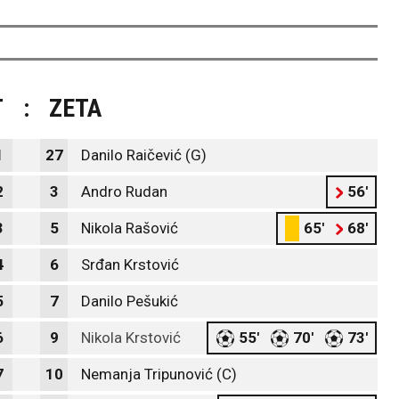
T
:
ZETA
1
27
Danilo Raičević (G)
2
3
Andro Rudan
56'
3
5
Nikola Rašović
65'
68'
4
6
Srđan Krstović
5
7
Danilo Pešukić
6
9
Nikola Krstović
55'
70'
73'
7
10
Nemanja Tripunović (C)