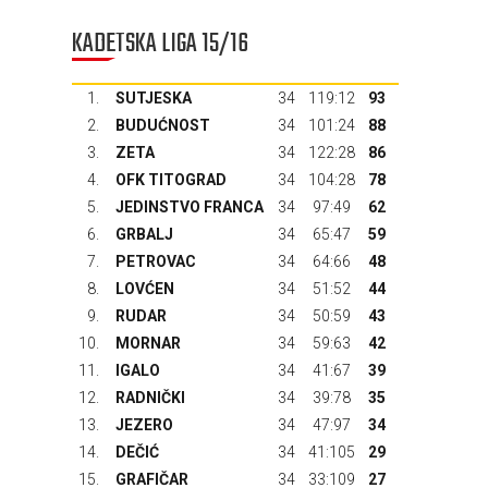
KADETSKA LIGA 15/16
1.
SUTJESKA
34
119:12
93
2.
BUDUĆNOST
34
101:24
88
3.
ZETA
34
122:28
86
4.
OFK TITOGRAD
34
104:28
78
5.
JEDINSTVO FRANCA
34
97:49
62
6.
GRBALJ
34
65:47
59
7.
PETROVAC
34
64:66
48
8.
LOVĆEN
34
51:52
44
9.
RUDAR
34
50:59
43
10.
MORNAR
34
59:63
42
11.
IGALO
34
41:67
39
12.
RADNIČKI
34
39:78
35
13.
JEZERO
34
47:97
34
14.
DEČIĆ
34
41:105
29
15.
GRAFIČAR
34
33:109
27