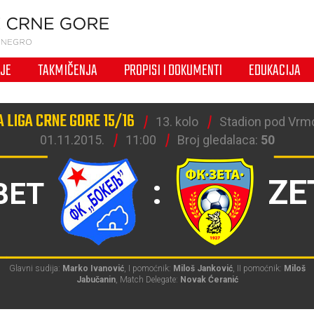
IJE
TAKMIČENJA
PROPISI I DOKUMENTI
EDUKACIJA
 LIGA CRNE GORE 15/16
13. kolo
Stadion pod Vrm
01.11.2015.
11:00
Broj gledalaca:
50
:
ZE
BET
Glavni sudija:
Marko Ivanović
, I pomoćnik:
Miloš Janković
, II pomoćnik:
Miloš
Jabučanin
, Match Delegate:
Novak Ćeranić