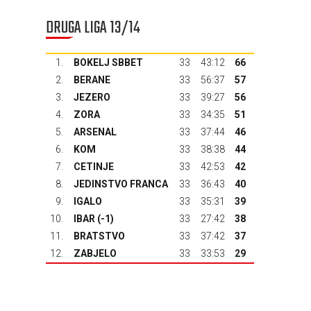
DRUGA LIGA 13/14
1.
BOKELJ SBBET
33
43:12
66
2.
BERANE
33
56:37
57
3.
JEZERO
33
39:27
56
4.
ZORA
33
34:35
51
5.
ARSENAL
33
37:44
46
6.
KOM
33
38:38
44
7.
CETINJE
33
42:53
42
8.
JEDINSTVO FRANCA
33
36:43
40
9.
IGALO
33
35:31
39
10.
IBAR
(-1)
33
27:42
38
11.
BRATSTVO
33
37:42
37
12.
ZABJELO
33
33:53
29