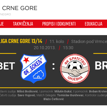
IJE
TAKMIČENJA
PROPISI I DOKUMENTI
EDUKACIJA
IGA CRNE GORE 13/14
11. kolo
Stadion pod Vrmce
20.10.2013.
15:30
:
B
BET
lavni sudija:
Miloš Bošković
, I pomoćnik:
Milutin Đukić
, II pomoćnik:
Boban Krste
Četvrti sudija:
Savo Vujović
, Match Delegate:
Tomislav Đurđevac
, Kontrolor suđenja
Blažo Ćetković