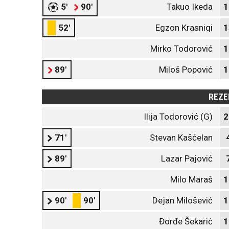
5'
90'
Takuo Ikeda
1
52'
Egzon Krasniqi
1
Mirko Todorović
1
89'
Miloš Popović
1
REZE
Ilija Todorović (G)
2
71'
Stevan Kašćelan
89'
Lazar Pajović
Milo Maraš
1
90'
90'
Dejan Milošević
1
Đorđe Šekarić
1