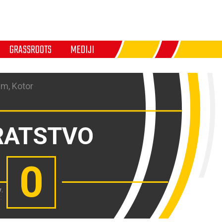
GRASSROOTS
MEDIJI
m, Kotor
RATSTVO
0
v
,
: