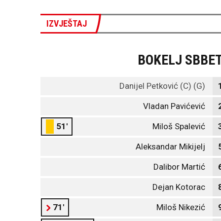
IZVJEŠTAJ
BOKELJ SBBE
Danijel Petković (C) (G)
Vladan Pavićević
51'
Miloš Spalević
Aleksandar Mikijelj
Dalibor Martić
Dejan Kotorac
71'
Miloš Nikezić