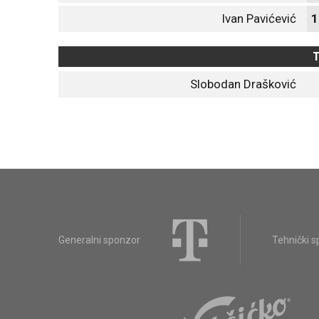
Ivan Pavićević
1
T
Slobodan Drašković
Generalni sponzor
Tehnički 