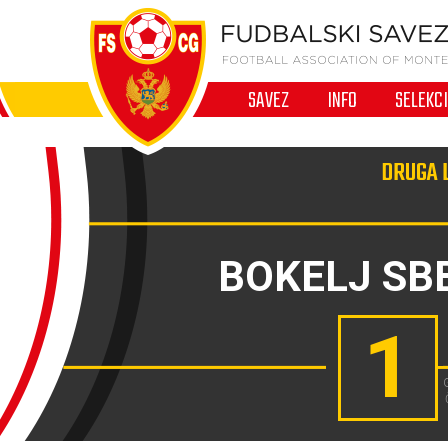
SAVEZ
INFO
SELEKC
DRUGA L
BOKELJ SB
1
G