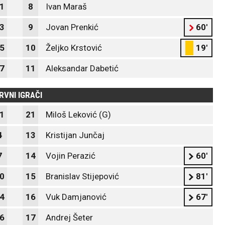
1
8
Ivan Maraš
3
9
Jovan Prenkić
60'
5
10
Željko Krstović
19'
7
11
Aleksandar Dabetić
RVNI IGRAČI
1
21
Miloš Leković (G)
4
13
Kristijan Junčaj
7
14
Vojin Perazić
60'
0
15
Branislav Stijepović
81'
4
16
Vuk Damjanović
67'
6
17
Andrej Šeter