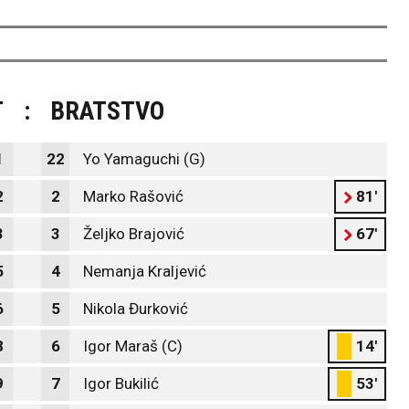
T
:
BRATSTVO
1
22
Yo Yamaguchi (G)
2
2
Marko Rašović
81'
3
3
Željko Brajović
67'
5
4
Nemanja Kraljević
6
5
Nikola Đurković
8
6
Igor Maraš (C)
14'
9
7
Igor Bukilić
53'