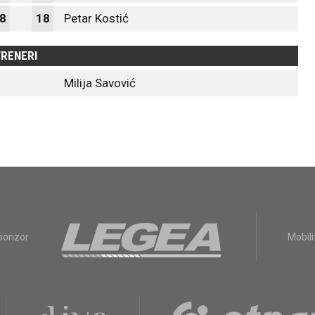
8
18
Petar Kostić
RENERI
Milija Savović
sponzor
Mobili