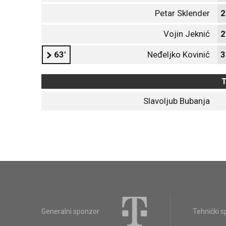
Petar Sklender
2
Vojin Jeknić
2
63'
Neđeljko Kovinić
3
T
Slavoljub Bubanja
Generalni sponzor
Tehnički 