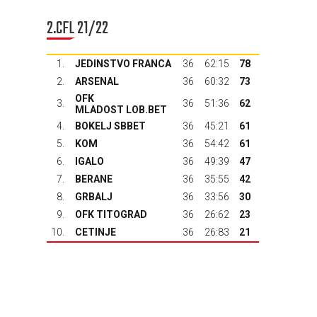
2.CFL 21/22
1.
JEDINSTVO FRANCA
36
62:15
78
2.
ARSENAL
36
60:32
73
OFK
3.
36
51:36
62
MLADOST LOB.BET
4.
BOKELJ SBBET
36
45:21
61
5.
KOM
36
54:42
61
6.
IGALO
36
49:39
47
7.
BERANE
36
35:55
42
8.
GRBALJ
36
33:56
30
9.
OFK TITOGRAD
36
26:62
23
10.
CETINJE
36
26:83
21