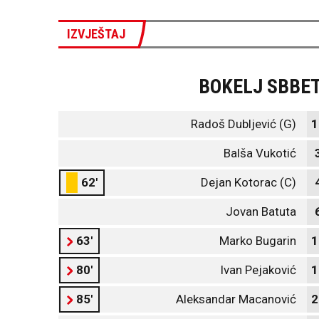
IZVJEŠTAJ
BOKELJ SBBE
Radoš Dubljević (G)
1
Balša Vukotić
62'
Dejan Kotorac (C)
Jovan Batuta
63'
Marko Bugarin
1
80'
Ivan Pejaković
1
85'
Aleksandar Macanović
2