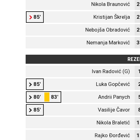
Nikola Braunović
2
85'
Kristijan Škrelja
2
Nebojša Obradović
2
Nemanja Marković
3
REZE
Ivan Radović (G)
85'
Luka Gopčević
80'
83'
Andrii Panych
85'
Vasilije Čavor
Nikola Braletić
1
Rajko Đorđević
1