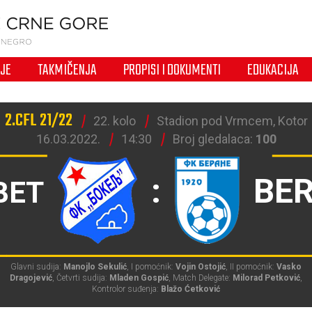
IJE
TAKMIČENJA
PROPISI I DOKUMENTI
EDUKACIJA
2.CFL 21/22
22. kolo
Stadion pod Vrmcem, Kotor
16.03.2022.
14:30
Broj gledalaca:
100
:
BE
BET
Glavni sudija:
Manojlo Sekulić
, I pomoćnik:
Vojin Ostojić
, II pomoćnik:
Vasko
Dragojević
, Četvrti sudija:
Mladen Gospić
, Match Delegate:
Milorad Petković
,
Kontrolor suđenja:
Blažo Ćetković