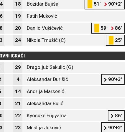
4
18
Božidar Bujiša
51'
90'+2'
6
19
Fatih Muković
8
20
Danilo Vukićević
59'
86'
3
24
Nikola Tmušić (C)
25'
RVNI IGRAČI
1
29
Dragoljub Sekulić (G)
2
4
Aleksandar Đurišić
90'+3'
5
14
Andrija Marsenić
8
21
Aleksandar Bulić
0
22
Kyosuke Fujiyama
86'
3
23
Muslija Juković
90'+2'