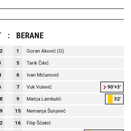
T
:
BERANE
2
1
Goran Aković (G)
3
5
Tarik Čikić
4
6
Ivan Mićunović
6
7
Vuk Vulević
90'+3'
8
9
Matija Lambulić
32'
9
15
Nemanja Šunjević
2
16
Filip Šćekić