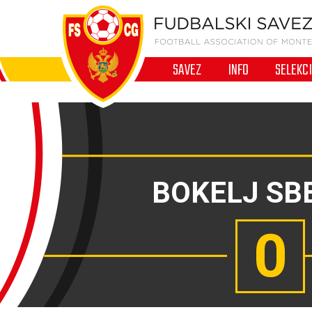
SAVEZ
INFO
SELEKC
BOKELJ SB
0