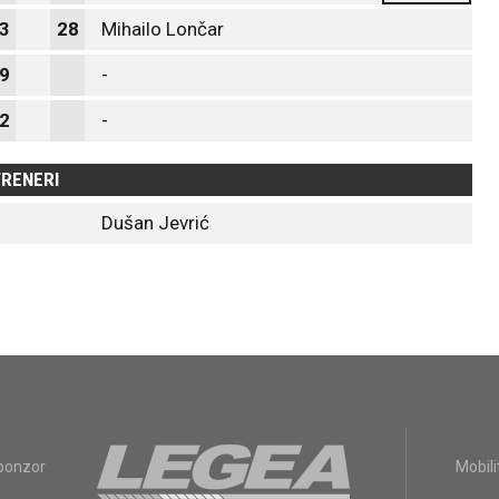
3
28
Mihailo Lončar
9
-
2
-
RENERI
Dušan Jevrić
sponzor
Mobili