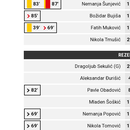
83'
87'
Nemanja Šunjević
1
85'
Božidar Bujiša
1
39'
69'
Fatih Muković
1
Nikola Tmušić
2
REZE
Dragoljub Sekulić (G)
2
Aleksandar Đurišić
82'
Pavle Obadović
Mladen Šoškić
1
69'
Nemanja Popović
1
69'
Nikola Tomović
1