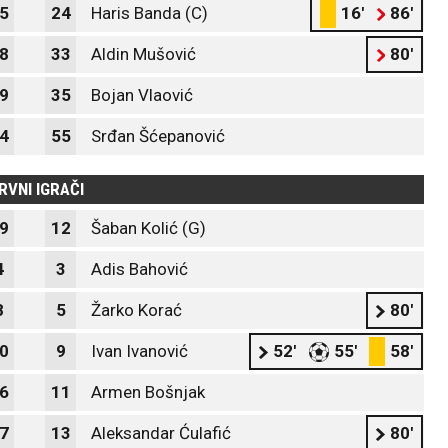
5
24
Haris Banda (C)
16'
86'
8
33
Aldin Mušović
80'
9
35
Bojan Vlaović
4
55
Srđan Šćepanović
RVNI IGRAČI
9
12
Šaban Kolić (G)
4
3
Adis Bahović
8
5
Žarko Korać
80'
0
9
Ivan Ivanović
52'
55'
58'
6
11
Armen Bošnjak
7
13
Aleksandar Ćulafić
80'