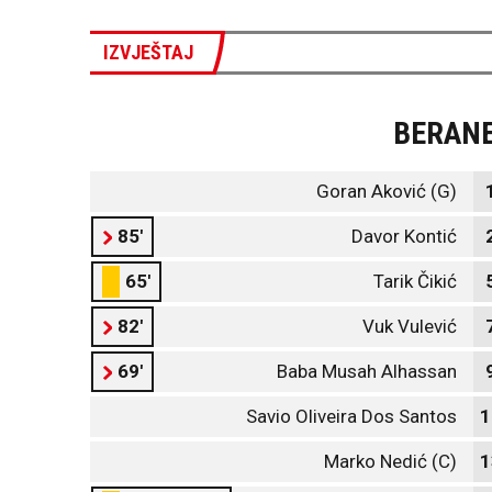
IZVJEŠTAJ
BERAN
Goran Aković (G)
85'
Davor Kontić
65'
Tarik Čikić
82'
Vuk Vulević
69'
Baba Musah Alhassan
Savio Oliveira Dos Santos
1
Marko Nedić (C)
1