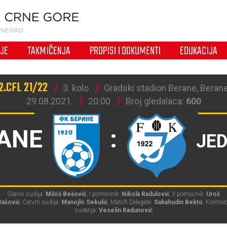
IJE
TAKMIČENJA
PROPISI I DOKUMENTI
EDUKACIJA
2.CFL 21/22
3. kolo
Gradski stadion Berane, Beran
29.08.2021.
20:00
Broj gledalaca:
600
ANE
:
JE
Glavni sudija:
Miloš Bešović
, I pomoćnik:
Nikola Radulović
, II pomoćnik:
Uroš
Rašović
, Četvrti sudija:
Manojlo Sekulić
, Match Delegate:
Sabahudin Bekto
, Kontrol
suđenja:
Veselin Radunović