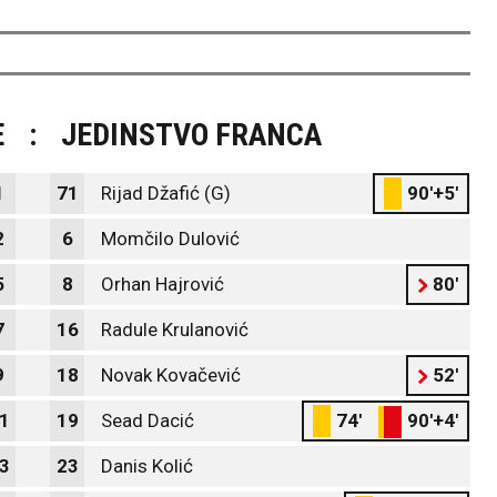
E
:
JEDINSTVO FRANCA
1
71
Rijad Džafić (G)
90'+5'
2
6
Momčilo Dulović
5
8
Orhan Hajrović
80'
7
16
Radule Krulanović
9
18
Novak Kovačević
52'
1
19
Sead Dacić
74'
90'+4'
3
23
Danis Kolić