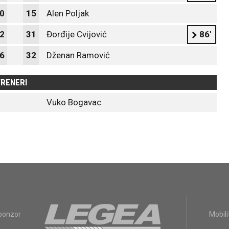
0
15
Alen Poljak
2
31
Đorđije Cvijović
86'
6
32
Dženan Ramović
RENERI
Vuko Bogavac
sponzor
Mobili