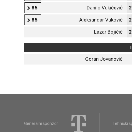
85'
Danilo Vukićević
2
85'
Aleksandar Vuković
2
Lazar Bojičić
2
T
Goran Jovanović
Generalni sponzor
Tehnički 