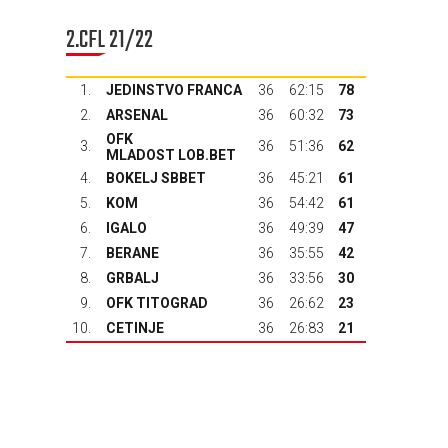
2.CFL 21/22
1.
JEDINSTVO FRANCA
36
62:15
78
2.
ARSENAL
36
60:32
73
OFK
3.
36
51:36
62
MLADOST LOB.BET
4.
BOKELJ SBBET
36
45:21
61
5.
KOM
36
54:42
61
6.
IGALO
36
49:39
47
7.
BERANE
36
35:55
42
8.
GRBALJ
36
33:56
30
9.
OFK TITOGRAD
36
26:62
23
10.
CETINJE
36
26:83
21