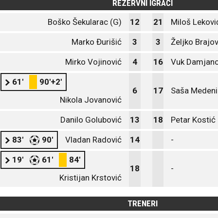
REZERVNI IGRAČI
Boško Šekularac (G)
12
21
Miloš Lekovi
Marko Đurišić
3
3
Željko Brajov
Mirko Vojinović
4
16
Vuk Damjano
61'
90'+2'
6
17
Saša Medeni
Nikola Jovanović
Danilo Golubović
13
18
Petar Kostić
83'
90'
Vladan Radović
14
-
19'
61'
84'
18
-
Kristijan Krstović
TRENERI