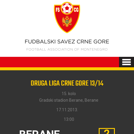
DRUGA LIGA CRNE GORE 13/14
15. kolo
Gradski stadion Berane, Berane
17.11.2013.
13:00
2