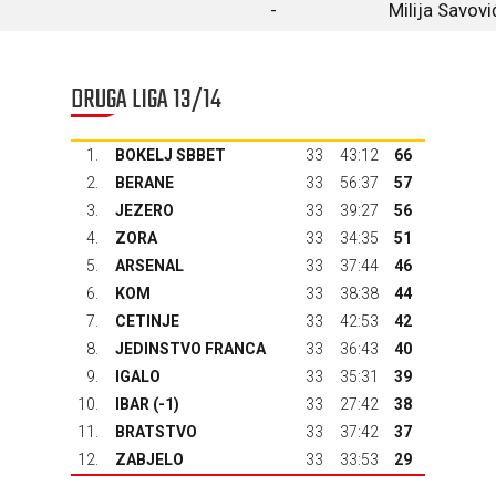
-
Milija Savovi
DRUGA LIGA 13/14
1.
BOKELJ SBBET
33
43:12
66
2.
BERANE
33
56:37
57
3.
JEZERO
33
39:27
56
4.
ZORA
33
34:35
51
5.
ARSENAL
33
37:44
46
6.
KOM
33
38:38
44
7.
CETINJE
33
42:53
42
8.
JEDINSTVO FRANCA
33
36:43
40
9.
IGALO
33
35:31
39
10.
IBAR
(-1)
33
27:42
38
11.
BRATSTVO
33
37:42
37
12.
ZABJELO
33
33:53
29