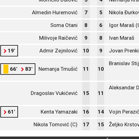
Almedin Huremović
7
5
Nikola Đurko
Soma Otani
8
6
Igor Maraš (
Milivoje Raičević
9
8
Ivan Maraš
19'
Admir Zejnilović
10
9
Jovan Prenki
Branislav Sti
66'
83'
Nemanja Tmušić
11
10
Aleksandar D
Dragoslav Vukićević
15
11
61'
Kenta Yamazaki
16
14
Vojin Perazi
Nikola Tomović (C)
17
15
Željko Krsto