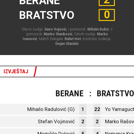
BERANE
0
BRATSTVO
Glavni sudija:
Savo Vujović
, I pomoćnik:
Milutin Đukić
, II
pomoćnik:
Marko Stanković
, Četvrti sudija:
Marko
Ivanović
, Match Delegate:
Rafet Hot
, Kontrolor suđenja:
Dejan Stanišić
IZVJEŠTAJ
BERANE
:
BRATSTVO
Mihailo Radulović (G)
1
22
Yo Yamaguch
Stefan Vojinović
2
2
Marko Rašov
Momčilo Dulović
5
4
Nemanja Kral