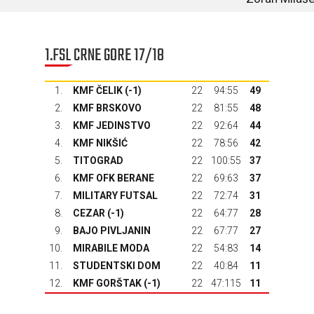
1.FSL CRNE GORE 17/18
1.
KMF ČELIK (-1)
22
94:55
49
2.
KMF BRSKOVO
22
81:55
48
3.
KMF JEDINSTVO
22
92:64
44
4.
KMF NIKŠIĆ
22
78:56
42
5.
TITOGRAD
22
100:55
37
6.
KMF OFK BERANE
22
69:63
37
7.
MILITARY FUTSAL
22
72:74
31
8.
CEZAR (-1)
22
64:77
28
9.
BAJO PIVLJANIN
22
67:77
27
10.
MIRABILE MODA
22
54:83
14
11.
STUDENTSKI DOM
22
40:84
11
12.
KMF GORŠTAK
(-1)
22
47:115
11