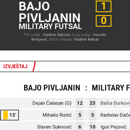
BAJO
1
PIVLJANIN
0
MILITARY FUTSAL
Prvi sudija :
Vladimir Šaković
, Drugi sudija :
Veselin
Belojević
, Match Delegate:
Vladimir Bakrač
IZVJEŠTAJ
BAJO PIVLJANIN
:
MILITARY 
Dejan Ćalasan (G)
12
23
Balša Đurkovi
13'
Mihailo Ristić
5
5
Radislav Dače
Slaven Suknović
6
10
Igor Pejović