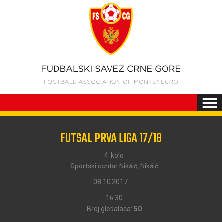
FUTSAL PRVA LIGA 17/18
4. kolo
Sportski centar Nikšić, Nikšić
08.10.2017.
16:30
Broj gledalaca:
50