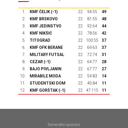
1.
KMF ČELIK (-1)
22
94:55
49
2.
KMF BRSKOVO
22
81:55
48
3.
KMF JEDINSTVO
22
92:64
44
4.
KMF NIKŠIĆ
22
78:56
42
5.
TITOGRAD
22
100:55
37
6.
KMF OFK BERANE
22
69:63
37
7.
MILITARY FUTSAL
22
72:74
31
8.
CEZAR (-1)
22
64:77
28
9.
BAJO PIVLJANIN
22
67:77
27
10.
MIRABILE MODA
22
54:83
14
11.
STUDENTSKI DOM
22
40:84
11
12.
KMF GORŠTAK
(-1)
22
47:115
11
Generalni sponzor