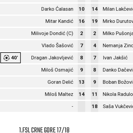
Darko Ćalasan
10
14
Milan Lakčevi
Mitar Kandić
16
19
Mirko Duruto
Milivoje Dondić (C)
2
2
Milko Pušonj
Vlado Šašović
7
4
Nemanja Zind
40'
Dragan Jakovljević
8
7
Ivan Jakšić
Miloš Osmajić
9
8
Danko Dačevi
Goran Delić
13
9
Boban Božovi
Miloš Maltez
14
11
Nikola Radulo
-
18
Saša Vukčevi
1.FSL CRNE GORE 17/18