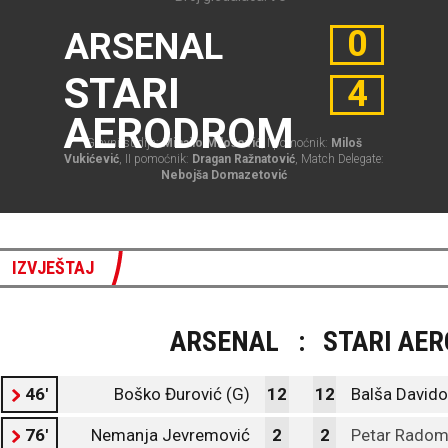
0
ARSENAL
STARI
4
AERODROM
Glavni sudija:
Mihailo Milošević
, I pomoćnik:
Miloš
Vukićević
, II pomoćnik:
Dragan Ražnatović
, Match Delegate:
Nebojša Domazetović
IZVJEŠTAJ
ARSENAL
:
STARI AE
46'
Boško Đurović (G)
12
12
Balša Davido
76'
Nemanja Jevremović
2
2
Petar Radom