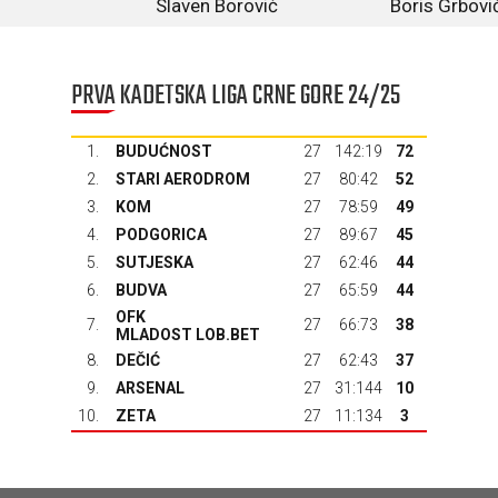
Slaven Borović
Boris Grbovi
PRVA KADETSKA LIGA CRNE GORE 24/25
1.
BUDUĆNOST
27
142:19
72
2.
STARI AERODROM
27
80:42
52
3.
KOM
27
78:59
49
4.
PODGORICA
27
89:67
45
5.
SUTJESKA
27
62:46
44
6.
BUDVA
27
65:59
44
OFK
7.
27
66:73
38
MLADOST LOB.BET
8.
DEČIĆ
27
62:43
37
9.
ARSENAL
27
31:144
10
10.
ZETA
27
11:134
3