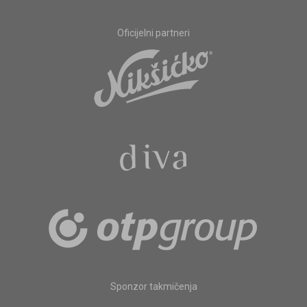
Oficijelni partneri
Sponzor takmičenja