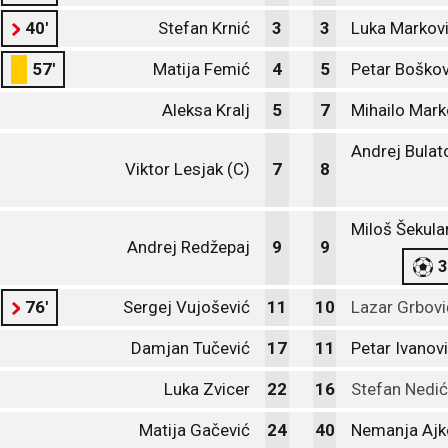
40'
Stefan Krnić
3
3
Luka Markov
57'
Matija Femić
4
5
Petar Boškov
Aleksa Kralj
5
7
Mihailo Mark
Andrej Bulat
Viktor Lesjak (C)
7
8
Miloš Šekula
Andrej Redžepaj
9
9
3
76'
Sergej Vujošević
11
10
Lazar Grbovi
Damjan Tučević
17
11
Petar Ivanov
Luka Zvicer
22
16
Stefan Nedić
Matija Gačević
24
40
Nemanja Ajk