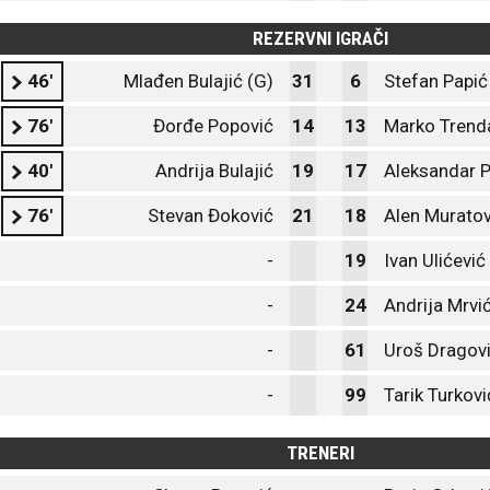
REZERVNI IGRAČI
46'
Mlađen Bulajić (G)
31
6
Stefan Papić
76'
Đorđe Popović
14
13
Marko Trenda
40'
Andrija Bulajić
19
17
Aleksandar P
76'
Stevan Đoković
21
18
Alen Muratov
-
19
Ivan Ulićević
-
24
Andrija Mrvi
-
61
Uroš Dragov
-
99
Tarik Turkovi
TRENERI