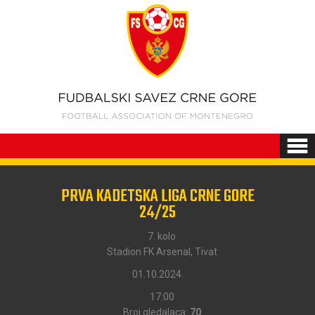
PRVA KADETSKA LIGA CRNE GORE
24/25
7. kolo
Stadion FK Arsenal, Tivat
01.10.2024.
17:00
Broj gledalaca:
70