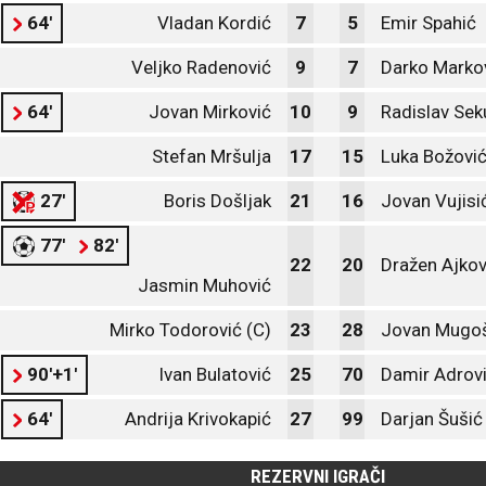
64'
Vladan Kordić
7
5
Emir Spahić
Veljko Radenović
9
7
Darko Marko
64'
Jovan Mirković
10
9
Radislav Sek
Stefan Mršulja
17
15
Luka Božović
27'
Boris Došljak
21
16
Jovan Vujisi
77'
82'
22
20
Dražen Ajkov
Jasmin Muhović
Mirko Todorović (C)
23
28
Jovan Mugo
90'+1'
Ivan Bulatović
25
70
Damir Adrov
64'
Andrija Krivokapić
27
99
Darjan Šušić
REZERVNI IGRAČI