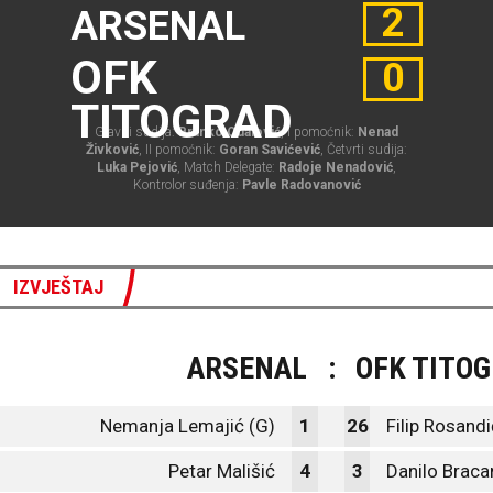
2
ARSENAL
OFK
0
TITOGRAD
Glavni sudija:
Branko Odalović
, I pomoćnik:
Nenad
Živković
, II pomoćnik:
Goran Savićević
, Četvrti sudija:
Luka Pejović
, Match Delegate:
Radoje Nenadović
,
Kontrolor suđenja:
Pavle Radovanović
IZVJEŠTAJ
ARSENAL
:
OFK TITO
Nemanja Lemajić (G)
1
26
Filip Rosandi
Petar Mališić
4
3
Danilo Braca