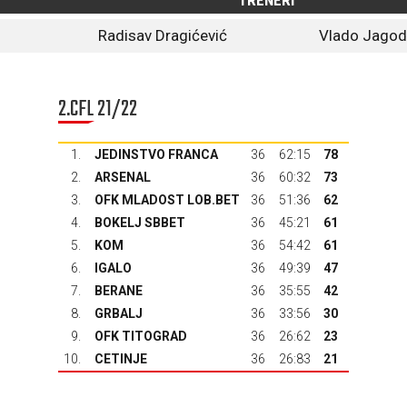
TRENERI
Radisav Dragićević
Vlado Jagod
2.CFL 21/22
1.
JEDINSTVO FRANCA
36
62:15
78
2.
ARSENAL
36
60:32
73
3.
OFK MLADOST LOB.BET
36
51:36
62
4.
BOKELJ SBBET
36
45:21
61
5.
KOM
36
54:42
61
6.
IGALO
36
49:39
47
7.
BERANE
36
35:55
42
8.
GRBALJ
36
33:56
30
9.
OFK TITOGRAD
36
26:62
23
10.
CETINJE
36
26:83
21