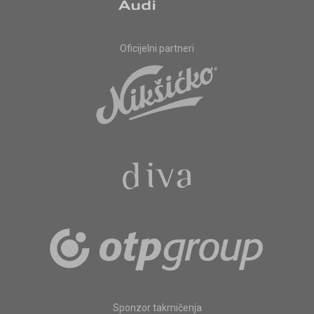
Oficijelni partneri
Sponzor takmičenja