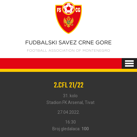
2.CFL 21/22
31. kolo
Stadion FK Arsenal, Tivat
27.04.2022.
16:30
Broj gledalaca:
100