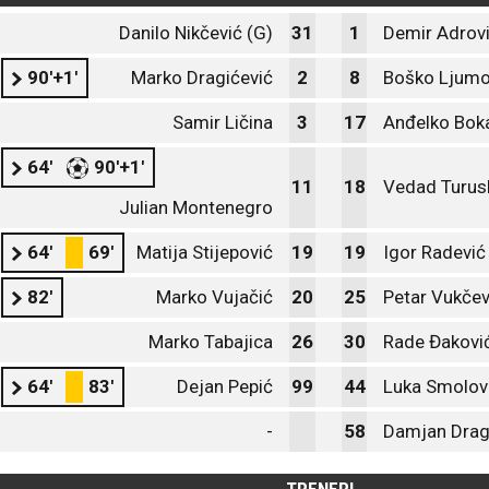
Danilo Nikčević (G)
31
1
Demir Adrovi
90'+1'
Marko Dragićević
2
8
Boško Ljumo
Samir Ličina
3
17
Anđelko Bok
64'
90'+1'
11
18
Vedad Turus
Julian Montenegro
64'
69'
Matija Stijepović
19
19
Igor Radević
82'
Marko Vujačić
20
25
Petar Vukčev
Marko Tabajica
26
30
Rade Đakovi
64'
83'
Dejan Pepić
99
44
Luka Smolov
-
58
Damjan Drag