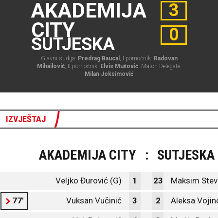
AKADEMIJA
3
CITY
0
SUTJESKA
Glavni sudija:
Predrag Baucal
, I pomoćnik:
Radovan
Mihailović
, II pomoćnik:
Elvis Mušović
, Match Delegate:
Milan Joksimović
IZVJEŠTAJ
AKADEMIJA CITY
:
SUTJESKA
Veljko Đurović (G)
1
23
Maksim Stev
77'
Vuksan Vučinić
3
2
Aleksa Vojin