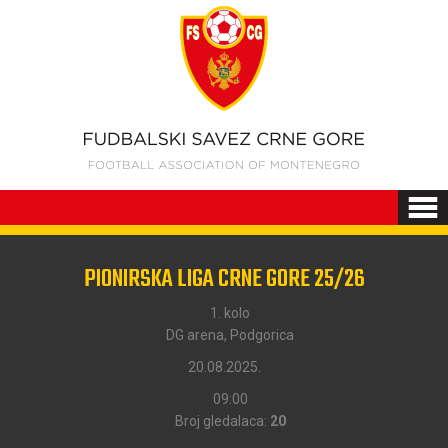
PIONIRSKA LIGA CRNE GORE 25/26
1. kolo
DG arena, Podgorica
20.08.2025.
09:00
Broj gledalaca:
20