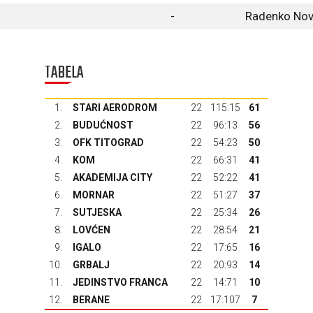
-
Radenko Nov
TABELA
1.
STARI AERODROM
22
115:15
61
2.
BUDUĆNOST
22
96:13
56
3.
OFK TITOGRAD
22
54:23
50
4.
KOM
22
66:31
41
5.
AKADEMIJA CITY
22
52:22
41
6.
MORNAR
22
51:27
37
7.
SUTJESKA
22
25:34
26
8.
LOVĆEN
22
28:54
21
9.
IGALO
22
17:65
16
10.
GRBALJ
22
20:93
14
11.
JEDINSTVO FRANCA
22
14:71
10
12.
BERANE
22
17:107
7