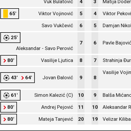
Vuk Bulatović
4
3
Matija Doder
65'
Viktor Vojinović
5
4
Viktor Pekov
Savo Vukčević
6
5
Damjan Nikol
25'
7
6
Pavle Bajovi
Aleksandar - Savo Perović
80'
Vasilije Ljutica
8
7
Strahinja Đu
Vasilije Voji
43'
64'
Jovan Đalović
9
8
61'
Simon Kalezić (C)
10
9
Balša Mićano
80'
Andrej Pejović
11
10
Aleksandar 
80'
Mateja Tanjević
20
19
Velizar Kilib