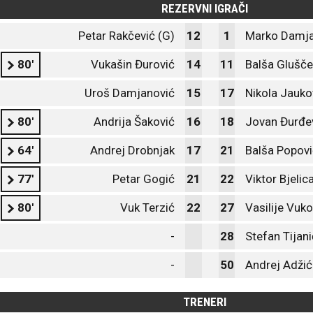
REZERVNI IGRAČI
Petar Rakčević (G)
12
1
Marko Damja
80'
Vukašin Đurović
14
11
Balša Glušče
Uroš Damjanović
15
17
Nikola Jauko
80'
Andrija Šaković
16
18
Jovan Đurđe
64'
Andrej Drobnjak
17
21
Balša Popovi
77'
Petar Gogić
21
22
Viktor Bjelic
80'
Vuk Terzić
22
27
Vasilije Vuko
-
28
Stefan Tijani
-
50
Andrej Adžić
TRENERI