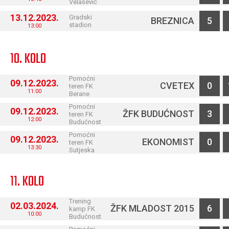
Velašević
13.12.2023.
Gradski
BREZNICA
5
stadion
13:00
10. KOLO
Pomoćni
09.12.2023.
CVETEX
0
teren FK
11:00
Berane
Pomoćni
09.12.2023.
ŽFK BUDUĆNOST
3
teren FK
12:00
Budućnost
Pomoćni
09.12.2023.
EKONOMIST
0
teren FK
13:30
Sutjeska
11. KOLO
Trening
02.03.2024.
ŽFK MLADOST 2015
6
kamp FK
10:00
Budućnost