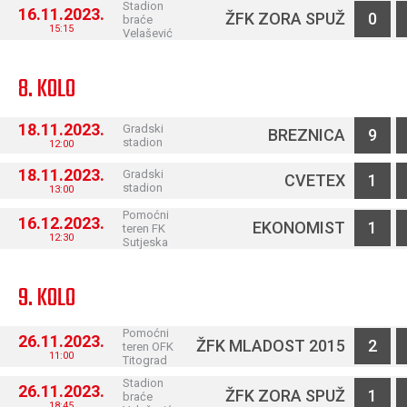
Stadion
16.11.2023.
ŽFK ZORA SPUŽ
0
braće
15:15
Velašević
8. KOLO
18.11.2023.
Gradski
BREZNICA
9
stadion
12:00
18.11.2023.
Gradski
CVETEX
1
stadion
13:00
Pomoćni
16.12.2023.
EKONOMIST
1
teren FK
12:30
Sutjeska
9. KOLO
Pomoćni
26.11.2023.
ŽFK MLADOST 2015
2
teren OFK
11:00
Titograd
Stadion
26.11.2023.
ŽFK ZORA SPUŽ
1
braće
18:45