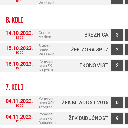
10:30
Velašević
6. KOLO
14.10.2023.
Gradski
BREZNICA
3
stadion
13:00
Stadion
15.10.2023.
ŽFK ZORA SPUŽ
2
braće
10:00
Velašević
Pomoćni
16.10.2023.
EKONOMIST
2
teren FK
12:00
Sutjeska
7. KOLO
Pomoćni
04.11.2023.
ŽFK MLADOST 2015
0
teren OFK
10:00
Titograd
Pomoćni
04.11.2023.
ŽFK BUDUĆNOST
9
teren FK
12:00
Budućnost