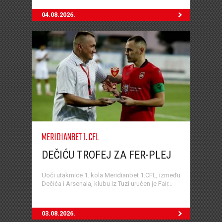
04.08.2026.
MERIDIANBET 1. CFL
DEČIĆU TROFEJ ZA FER-PLEJ
Uoči utakmice 1. kola Meridianbet 1.CFL, između
Dečića i Arsenala, klubu iz Tuzi uručen je Fair...
03.08.2026.