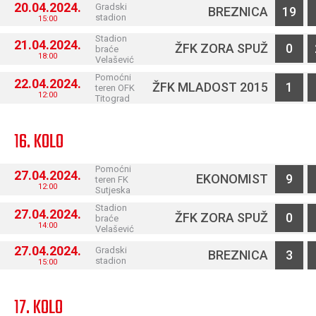
20.04.2024.
Gradski
BREZNICA
19
stadion
15:00
Stadion
21.04.2024.
ŽFK ZORA SPUŽ
0
braće
18:00
Velašević
Pomoćni
22.04.2024.
ŽFK MLADOST 2015
1
teren OFK
12:00
Titograd
16. KOLO
Pomoćni
27.04.2024.
EKONOMIST
9
teren FK
12:00
Sutjeska
Stadion
27.04.2024.
ŽFK ZORA SPUŽ
0
braće
14:00
Velašević
27.04.2024.
Gradski
BREZNICA
3
stadion
15:00
17. KOLO