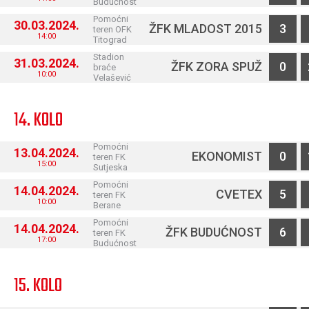
Budućnost
Pomoćni
30.03.2024.
ŽFK MLADOST 2015
3
teren OFK
14:00
Titograd
Stadion
31.03.2024.
ŽFK ZORA SPUŽ
0
braće
10:00
Velašević
14. KOLO
Pomoćni
13.04.2024.
EKONOMIST
0
teren FK
15:00
Sutjeska
Pomoćni
14.04.2024.
CVETEX
5
teren FK
10:00
Berane
Pomoćni
14.04.2024.
ŽFK BUDUĆNOST
6
teren FK
17:00
Budućnost
15. KOLO