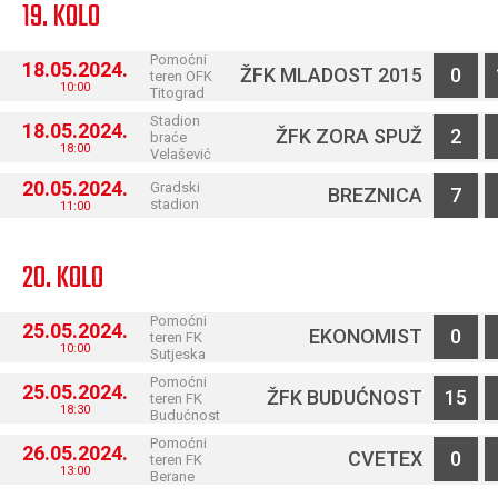
19. KOLO
Pomoćni
18.05.2024.
ŽFK MLADOST 2015
0
teren OFK
10:00
Titograd
Stadion
18.05.2024.
ŽFK ZORA SPUŽ
2
braće
18:00
Velašević
20.05.2024.
Gradski
BREZNICA
7
stadion
11:00
20. KOLO
Pomoćni
25.05.2024.
EKONOMIST
0
teren FK
10:00
Sutjeska
Pomoćni
25.05.2024.
ŽFK BUDUĆNOST
15
teren FK
18:30
Budućnost
Pomoćni
26.05.2024.
CVETEX
0
teren FK
13:00
Berane