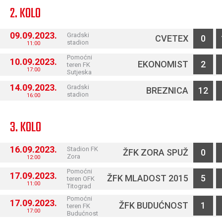
2. KOLO
09.09.2023.
Gradski
CVETEX
0
stadion
11:00
Pomoćni
10.09.2023.
EKONOMIST
2
teren FK
17:00
Sutjeska
14.09.2023.
Gradski
BREZNICA
12
stadion
16:00
3. KOLO
16.09.2023.
Stadion FK
ŽFK ZORA SPUŽ
0
Zora
12:00
Pomoćni
17.09.2023.
ŽFK MLADOST 2015
5
teren OFK
11:00
Titograd
Pomoćni
17.09.2023.
ŽFK BUDUĆNOST
1
teren FK
17:00
Budućnost