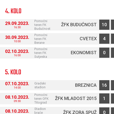
4. KOLO
Pomoćni
29.09.2023.
ŽFK BUDUĆNOST
10
teren FK
16:30
Budućnost
Pomoćni
30.09.2023.
CVETEX
4
teren FK
10:00
Berane
Pomoćni
02.10.2023.
EKONOMIST
0
teren FK
16:00
Sutjeska
5. KOLO
07.10.2023.
Gradski
BREZNICA
16
stadion
14:00
Pomoćni
08.10.2023.
ŽFK MLADOST 2015
1
teren OFK
09:30
Titograd
Stadion
08.10.2023.
ŽFK ZORA SPUŽ
0
braće