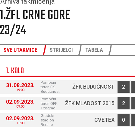
Arhiva takmičenja
1.ŽFL CRNE GORE
23/24
SVE UTAKMICE
STRIJELCI
TABELA
1. KOLO
Pomoćni
31.08.2023.
ŽFK BUDUĆNOST
2
teren FK
19:00
Budućnost
Pomoćni
02.09.2023.
ŽFK MLADOST 2015
2
teren OFK
09:00
Titograd
Gradski
02.09.2023.
CVETEX
0
stadion
11:00
Berane