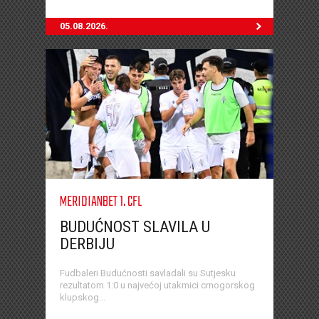
05.08.2026.
MERIDIANBET 1. CFL
BUDUĆNOST SLAVILA U
DERBIJU
Fudbaleri Budućnosti savladali su Sutjesku
rezultatom 1:0 u najvećoj utakmici crnogorskog
klupskog...