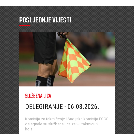
POSLJEDNJE VIJESTI
SLUŽBENA LICA
DELEGIRANJE - 06.08.2026.
Komisija za takmičenje i Sudijska komisija FSCG
delegirale su službena lica za: - utakmicu 2.
kola...