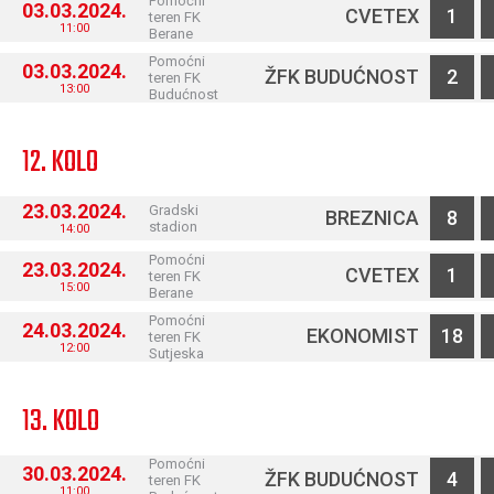
Pomoćni
03.03.2024.
CVETEX
1
teren FK
11:00
Berane
Pomoćni
03.03.2024.
ŽFK BUDUĆNOST
2
teren FK
13:00
Budućnost
12. KOLO
23.03.2024.
Gradski
BREZNICA
8
stadion
14:00
Pomoćni
23.03.2024.
CVETEX
1
teren FK
15:00
Berane
Pomoćni
24.03.2024.
EKONOMIST
18
teren FK
12:00
Sutjeska
13. KOLO
Pomoćni
30.03.2024.
ŽFK BUDUĆNOST
4
teren FK
11:00