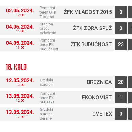
Pomoćni
02.05.2024.
ŽFK MLADOST 2015
0
teren OFK
12:00
Titograd
Stadion
04.05.2024.
ŽFK ZORA SPUŽ
0
braće
11:00
Velašević
Pomoćni
04.05.2024.
ŽFK BUDUĆNOST
23
teren FK
18:30
Budućnost
18. KOLO
12.05.2024.
Gradski
BREZNICA
20
stadion
13:00
Pomoćni
13.05.2024.
EKONOMIST
1
teren FK
12:00
Sutjeska
Gradski
13.05.2024.
CVETEX
0
stadion
17:00
Berane