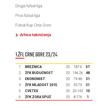
Druga futsal liga
Prva futsal liga
Futsal Kup Crne Gore
Arhiva takmičenja
1.ŽFL CRNE GORE 23/24
1.
BREZNICA
20
187:6
57
2.
ŽFK BUDUĆNOST
20
146:26
48
3.
EKONOMIST
20
74:48
31
4.
ŽFK MLADOST 2015
20
43:79
31
5.
CVETEX
20
20:143
10
6.
ŽFK ZORA SPUŽ
20
8:176
1