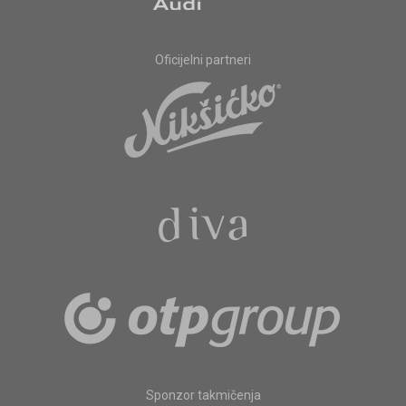
Oficijelni partneri
Sponzor takmičenja