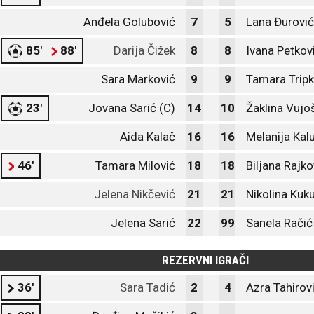
Anđela Golubović
7
5
Lana Đurović
85'
88'
Darija Čižek
8
8
Ivana Petkov
Sara Marković
9
9
Tamara Tripk
23'
Jovana Sarić (C)
14
10
Žaklina Vujo
Aida Kalač
16
16
Melanija Kal
46'
Tamara Milović
18
18
Biljana Rajko
Jelena Nikčević
21
21
Nikolina Kuku
Jelena Sarić
22
99
Sanela Račić
REZERVNI IGRAČI
36'
Sara Tadić
2
4
Azra Tahirov