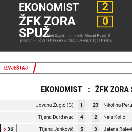
2
EKONOMIST
ŽFK ZORA
0
SPUŽ
Glavni sudija:
Miloš Ćupić
, I pomoćnik:
Mirsad Pepić
, II
pomoćnik:
Jovana Pavićević
, Match Delegate:
Igor Peličić
IZVJEŠTAJ
EKONOMIST
:
ŽFK ZORA
Jovana Žugić (G)
1
23
Nikolina Per
Tijana Đurđevac
4
2
Nela Kolić
36'
Tijana Janković
5
3
Jelena Ralev