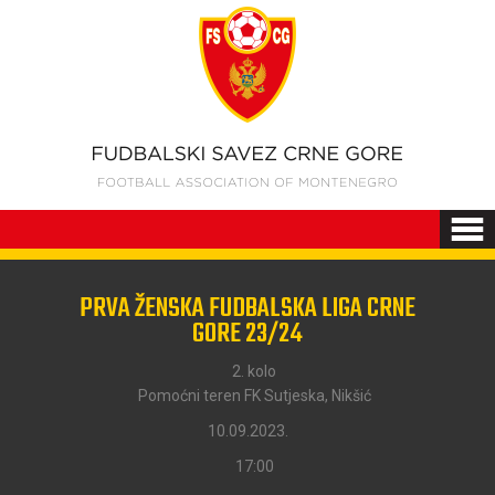
PRVA ŽENSKA FUDBALSKA LIGA CRNE
GORE 23/24
2. kolo
Pomoćni teren FK Sutjeska, Nikšić
10.09.2023.
17:00