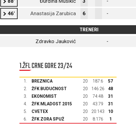
88'
Đurđina Mušikić
3
-
46'
Anastasija Zarubica
6
-
TRENERI
Zdravko Jauković
-
1.ŽFL CRNE GORE 23/24
1.
BREZNICA
20
187:6
57
2.
ŽFK BUDUĆNOST
20
146:26
48
3.
EKONOMIST
20
74:48
31
4.
ŽFK MLADOST 2015
20
43:79
31
5.
CVETEX
20
20:143
10
6.
ŽFK ZORA SPUŽ
20
8:176
1