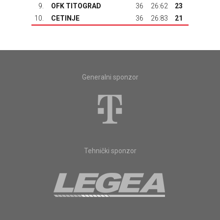
9.
OFK TITOGRAD
36
26:62
23
10.
CETINJE
36
26:83
21
Generalni sponzor
Tehnički sponzor