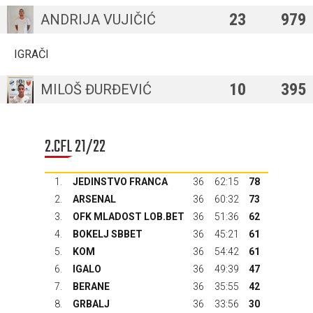
23
979
ANDRIJA VUJIČIĆ
IGRAČI
10
395
MILOŠ ĐURĐEVIĆ
2.CFL 21/22
1.
JEDINSTVO FRANCA
36
62:15
78
2.
ARSENAL
36
60:32
73
3.
OFK MLADOST LOB.BET
36
51:36
62
4.
BOKELJ SBBET
36
45:21
61
5.
KOM
36
54:42
61
6.
IGALO
36
49:39
47
7.
BERANE
36
35:55
42
8.
GRBALJ
36
33:56
30