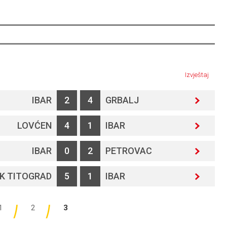
Izvještaj
IBAR
2
4
GRBALJ
LOVĆEN
4
1
IBAR
IBAR
0
2
PETROVAC
K TITOGRAD
5
1
IBAR
1
2
3