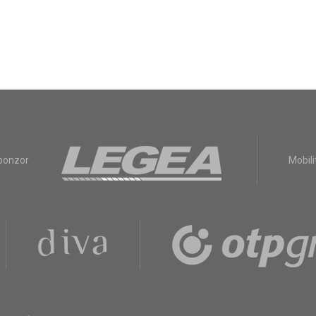
sponzor
Mobili