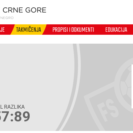
IJE
TAKMIČENJA
PROPISI I DOKUMENTI
EDUKACIJA
L RAZLIKA
57:89