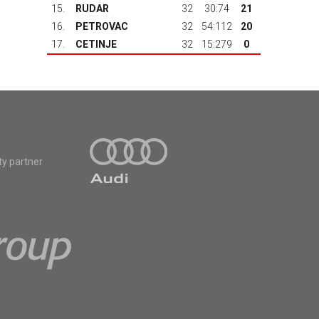
15.
RUDAR
32
30:74
21
16.
PETROVAC
32
54:112
20
17.
CETINJE
32
15:279
0
ty partner