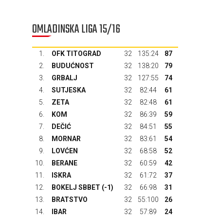
OMLADINSKA LIGA 15/16
1.
OFK TITOGRAD
32
135:24
87
2.
BUDUĆNOST
32
138:20
79
3.
GRBALJ
32
127:55
74
4.
SUTJESKA
32
82:44
61
5.
ZETA
32
82:48
61
6.
KOM
32
86:39
59
7.
DEČIĆ
32
84:51
55
8.
MORNAR
32
83:61
54
9.
LOVĆEN
32
68:58
52
10.
BERANE
32
60:59
42
11.
ISKRA
32
61:72
37
12.
BOKELJ SBBET
(-1)
32
66:98
31
13.
BRATSTVO
32
55:100
26
14.
IBAR
32
57:89
24