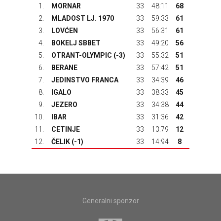
1.
MORNAR
33
48:11
68
2.
MLADOST LJ. 1970
33
59:33
61
3.
LOVĆEN
33
56:31
61
4.
BOKELJ SBBET
33
49:20
56
5.
OTRANT-OLYMPIC
(-3)
33
55:32
51
6.
BERANE
33
57:42
51
7.
JEDINSTVO FRANCA
33
34:39
46
8.
IGALO
33
38:33
45
9.
JEZERO
33
34:38
44
10.
IBAR
33
31:36
42
11.
CETINJE
33
13:79
12
12.
ČELIK
(-1)
33
14:94
8
Generalni sponzor