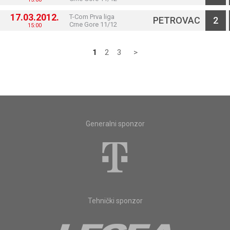
17.03.2012.
T-Com Prva liga
PETROVAC
2
Crne Gore 11/12
15:00
1
2
3
>
Generalni sponzor
Tehnički sponzor