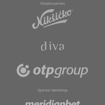
Oficijelni partneri
Sponzor takmičenja