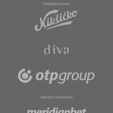
Oficijelni partneri
Sponzor takmičenja