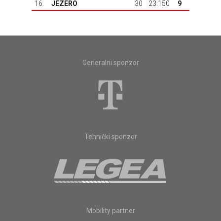
16.
JEZERO
30
23:150
9
Generalni sponzor
Tehnički sponzor
Mobility partner