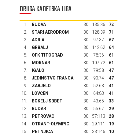
DRUGA KADETSKA LIGA
1.
BUDVA
30
135:36
72
2.
STARI AERODROM
30
128:39
71
3.
ADRIA
30
97:37
67
4.
GRBALJ
30
142:62
64
5.
OFK TITOGRAD
30
78:36
61
6.
MORNAR
30
107:72
61
7.
IGALO
30
79:58
47
8.
JEDINSTVO FRANCA
30
90:74
47
9.
ZABJELO
30
52:63
41
10.
LOVĆEN
30
64:83
41
11.
BOKELJ SBBET
30
43:65
33
12.
RUDAR
30
55:67
29
13.
PETROVAC
30
57:113
28
14.
OTRANT-OLYMPIC
30
29:111
19
15.
PETNJICA
30
33:146
10