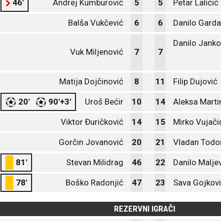
46'
Andrej Kumburović
5
5
Petar Laličić
Balša Vukčević
6
6
Danilo Garda
Danilo Janko
Vuk Miljenović
7
7
Matija Dojčinović
8
11
Filip Dujović
20'
90'+3'
Uroš Bećir
10
14
Aleksa Marti
Viktor Đuričković
14
15
Mirko Vujači
Gorčin Jovanović
20
21
Vladan Todo
81'
Stevan Milidrag
46
22
Danilo Malje
78'
Boško Radonjić
47
23
Sava Gojkov
REZERVNI IGRAČI