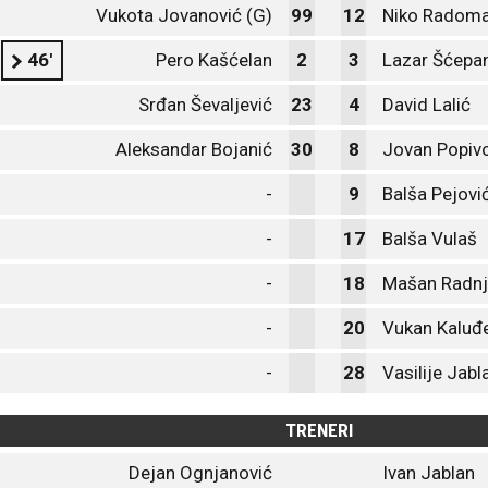
Vukota Jovanović (G)
99
12
Niko Radoma
46'
Pero Kašćelan
2
3
Lazar Šćepa
Srđan Ševaljević
23
4
David Lalić
Aleksandar Bojanić
30
8
Jovan Popiv
-
9
Balša Pejovi
-
17
Balša Vulaš
-
18
Mašan Radnj
-
20
Vukan Kaluđ
-
28
Vasilije Jabl
TRENERI
Dejan Ognjanović
Ivan Jablan