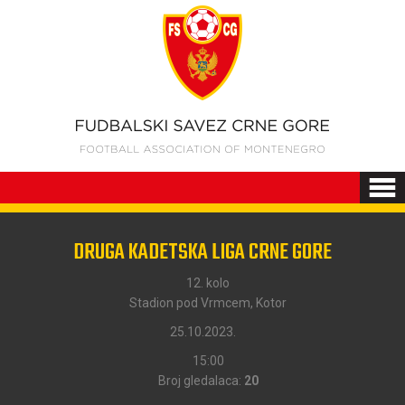
DRUGA KADETSKA LIGA CRNE GORE
12. kolo
Stadion pod Vrmcem, Kotor
25.10.2023.
15:00
Broj gledalaca:
20