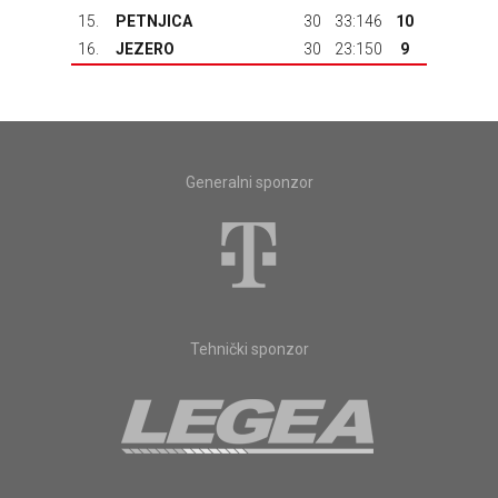
15.
PETNJICA
30
33:146
10
16.
JEZERO
30
23:150
9
Generalni sponzor
Tehnički sponzor