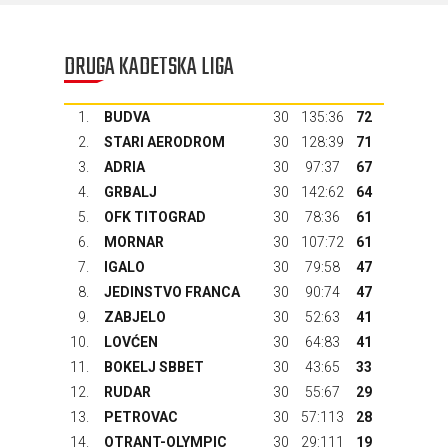
DRUGA KADETSKA LIGA
1.
BUDVA
30
135:36
72
2.
STARI AERODROM
30
128:39
71
3.
ADRIA
30
97:37
67
4.
GRBALJ
30
142:62
64
5.
OFK TITOGRAD
30
78:36
61
6.
MORNAR
30
107:72
61
7.
IGALO
30
79:58
47
8.
JEDINSTVO FRANCA
30
90:74
47
9.
ZABJELO
30
52:63
41
10.
LOVĆEN
30
64:83
41
11.
BOKELJ SBBET
30
43:65
33
12.
RUDAR
30
55:67
29
13.
PETROVAC
30
57:113
28
14.
OTRANT-OLYMPIC
30
29:111
19