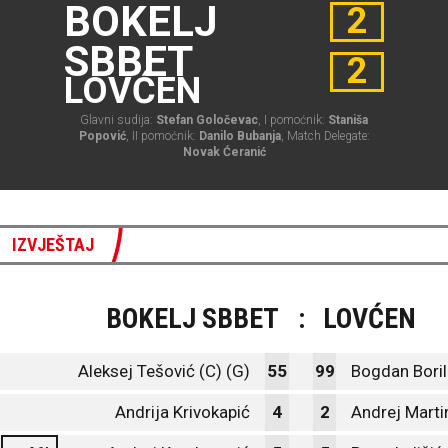
BOKELJ
2
SBBET
2
LOVĆEN
Glavni sudija:
Stefan Goločevac
, I pomoćnik:
Staniša
Popović
, II pomoćnik:
Danilo Bubanja
, Match Delegate:
Novak Ćeranić
IZVJEŠTAJ
BOKELJ SBBET
:
LOVĆEN
Aleksej Tešović (C) (G)
55
99
Bogdan Boril
Andrija Krivokapić
4
2
Andrej Marti