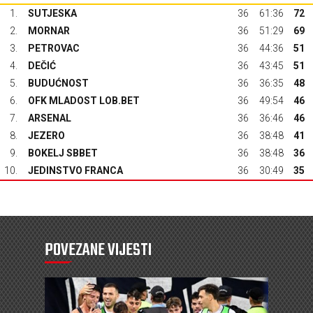
1.
SUTJESKA
36
61:36
72
2.
MORNAR
36
51:29
69
3.
PETROVAC
36
44:36
51
4.
DEČIĆ
36
43:45
51
5.
BUDUĆNOST
36
36:35
48
6.
OFK MLADOST LOB.BET
36
49:54
46
7.
ARSENAL
36
36:46
46
8.
JEZERO
36
38:48
41
9.
BOKELJ SBBET
36
38:48
36
10.
JEDINSTVO FRANCA
36
30:49
35
POVEZANE VIJESTI