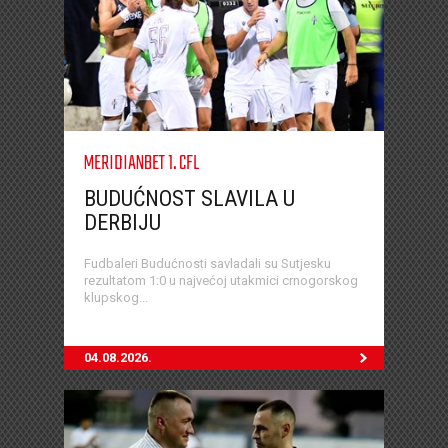
MERIDIANBET 1. CFL
BUDUĆNOST SLAVILA U
DERBIJU
Fudbaleri Budućnosti savladali su Sutjesku
rezultatom 1:0 u najvećoj utakmici crnogorskog
klupskog...
04.08.2026.