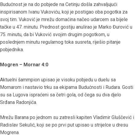
Budućnost je na do pobjede na Cetinju došla zahvaljujući
inspirisanom Ivanu Vukoviću, koji je postigao oba pogotka za
svoj tim. Vuković je mrežu domaćina načeo udarcem sa bijele
tačke u 47. minutu. Prednost gostiju anulirao je Marko Đurović u
75. minutu, da bi Vuković svojim drugim pogotkom, u
poslednjem minutu regularnog toka susreta, riješio pitanje
pobjednika.
Mogren – Mornar 4:0
Aktuelni šammpion upisao je visoku pobjedu u duelu sa
Mornarom i nastavio trku sa ekipama Budućnosti i Rudara. Gosti
su sa Lugova ispraćeni sa četri gola, od čega su dva djelo
Srđana Radonjića.
Mrežu Barana po jednom su zatresli kapiten Vladimir Gluščević i
Radislav Sekulić, koji se po prvi put upisao u strijelce u dresu
Mogrena.