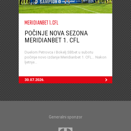
MERIDIANBET 1. CFL
POČINJE NOVA SEZONA
MERIDIANBET 1. CFL
Duelom Petrovca i Bokelj SBbet u subotu
počinje novo izdanje Meridianbet 1. CFL… Nakon
ljetnje...
30.07.2026.
Generalni sponzor