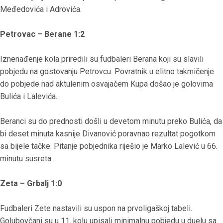
Međedovića i Adrovića.
Petrovac – Berane 1:2
Iznenađenje kola priredili su fudbaleri Berana koji su slavili
pobjedu na gostovanju Petrovcu. Povratnik u elitno takmičenje
do pobjede nad aktulenim osvajačem Kupa došao je golovima
Bulića i Lalevića.
Beranci su do prednosti došli u devetom minutu preko Bulića, da
bi deset minuta kasnije Divanović poravnao rezultat pogotkom
sa bijele tačke. Pitanje pobjednika riješio je Marko Lalević u 66.
minutu susreta.
Zeta – Grbalj 1:0
Fudbaleri Zete nastavili su uspon na prvoligaškoj tabeli.
Golubovčani su u 11. kolu upisali minimalnu pobjedu u duelu sa