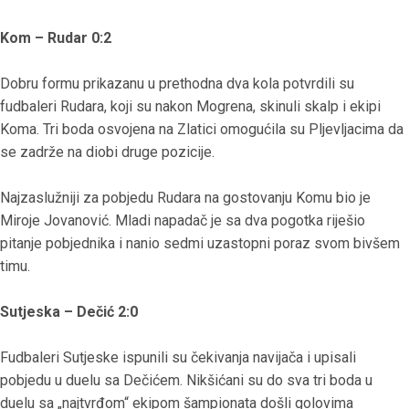
Kom – Rudar 0:2
Dobru formu prikazanu u prethodna dva kola potvrdili su
fudbaleri Rudara, koji su nakon Mogrena, skinuli skalp i ekipi
Koma. Tri boda osvojena na Zlatici omogućila su Pljevljacima da
se zadrže na diobi druge pozicije.
Najzaslužniji za pobjedu Rudara na gostovanju Komu bio je
Miroje Jovanović. Mladi napadač je sa dva pogotka riješio
pitanje pobjednika i nanio sedmi uzastopni poraz svom bivšem
timu.
Sutjeska – Dečić 2:0
Fudbaleri Sutjeske ispunili su čekivanja navijača i upisali
pobjedu u duelu sa Dečićem. Nikšićani su do sva tri boda u
duelu sa „najtvrđom“ ekipom šampionata došli golovima