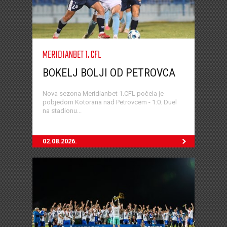
MERIDIANBET 1. CFL
BOKELJ BOLJI OD PETROVCA
Nova sezona Meridianbet 1.CFL počela je
pobjedom Kotorana nad Petrovcem - 1:0. Duel
na stadionu...
02.08.2026.