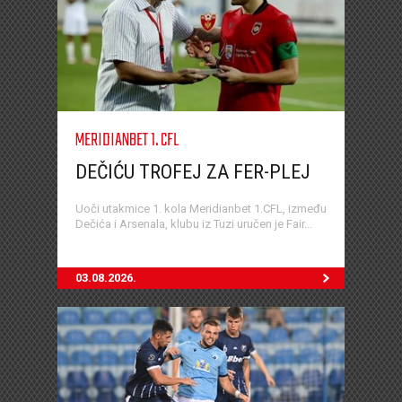
MERIDIANBET 1. CFL
DEČIĆU TROFEJ ZA FER-PLEJ
Uoči utakmice 1. kola Meridianbet 1.CFL, između
Dečića i Arsenala, klubu iz Tuzi uručen je Fair...
03.08.2026.