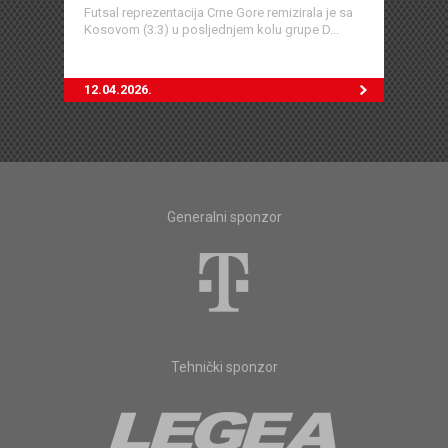
Futsal reprezentacija Crne Gore remizirala je sa
Kosovom (3:3) u posljednjem kolu grupe D...
12.04.2026.
Generalni sponzor
Tehnički sponzor