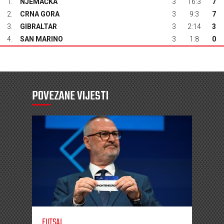
1.
NJEMAČKA
3
16:3
7
2.
CRNA GORA
3
9:3
7
3.
GIBRALTAR
3
2:14
3
4.
SAN MARINO
3
1:8
0
POVEZANE VIJESTI
FUTSAL