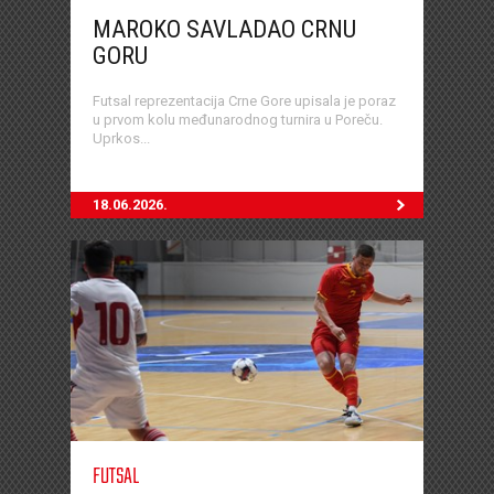
MAROKO SAVLADAO CRNU
GORU
Futsal reprezentacija Crne Gore upisala je poraz
u prvom kolu međunarodnog turnira u Poreču.
Uprkos...
18.06.2026.
FUTSAL