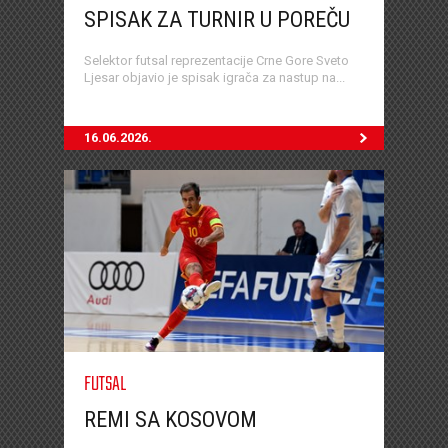
SPISAK ZA TURNIR U POREČU
Selektor futsal reprezentacije Crne Gore Sveto
Ljesar objavio je spisak igrača za nastup na...
16.06.2026.
FUTSAL
REMI SA KOSOVOM