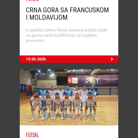
CRNA GORA SA FRANCUSKOM
I MOLDAVIJOM
U sjedištu Uefe u Nionu danas je održan žrijeb
za glavnu rundu kvalifikacija za Svjetsko
prvenstvo...
19.06.2026.
FUTSAL