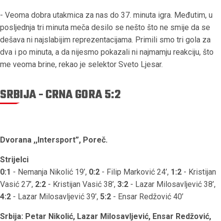
- Veoma dobra utakmica za nas do 37. minuta igra. Međutim, u
posljednja tri minuta meča desilo se nešto što ne smije da se
dešava ni najslabijim reprezentacijama. Primili smo tri gola za
dva i po minuta, a da nijesmo pokazali ni najmamju reakciju, što
me veoma brine, rekao je selektor Sveto Ljesar.
SRBIJA - CRNA GORA 5:2
Dvorana ,,Intersport”, Poreč.
Strijelci
0:1
- Nemanja Nikolić 19’,
0:2
- Filip Marković 24’,
1:2
- Kristijan
Vasić 27’,
2:2
- Kristijan Vasić 38’,
3:2
- Lazar Milosavljević 38’,
4:2
- Lazar Milosavljević 39’,
5:2
- Ensar Redžović 40’
Srbija: Petar Nikolić, Lazar Milosavljević, Ensar Redžović,