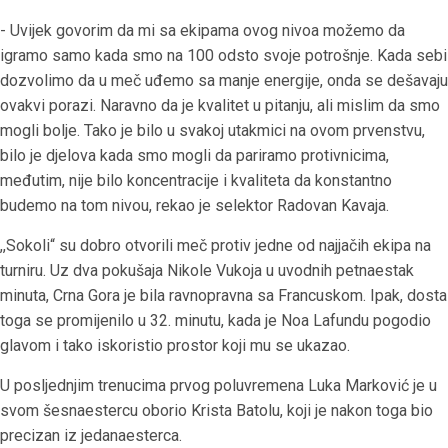
- Uvijek govorim da mi sa ekipama ovog nivoa možemo da
igramo samo kada smo na 100 odsto svoje potrošnje. Kada sebi
dozvolimo da u meč uđemo sa manje energije, onda se dešavaju
ovakvi porazi. Naravno da je kvalitet u pitanju, ali mislim da smo
mogli bolje. Tako je bilo u svakoj utakmici na ovom prvenstvu,
bilo je djelova kada smo mogli da pariramo protivnicima,
međutim, nije bilo koncentracije i kvaliteta da konstantno
budemo na tom nivou, rekao je selektor Radovan Kavaja.
,,Sokoli“ su dobro otvorili meč protiv jedne od najjačih ekipa na
turniru. Uz dva pokušaja Nikole Vukoja u uvodnih petnaestak
minuta, Crna Gora je bila ravnopravna sa Francuskom. Ipak, dosta
toga se promijenilo u 32. minutu, kada je Noa Lafundu pogodio
glavom i tako iskoristio prostor koji mu se ukazao.
U posljednjim trenucima prvog poluvremena Luka Marković je u
svom šesnaestercu oborio Krista Batolu, koji je nakon toga bio
precizan iz jedanaesterca.