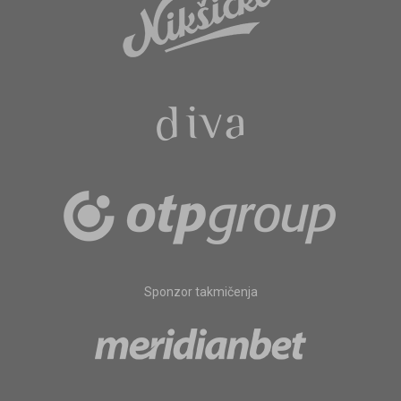
Sponzor takmičenja