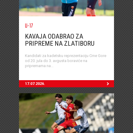
U-17
KAVAJA ODABRAO ZA
PRIPREME NA ZLATIBORU
Kandidati za kadetsku reprezentaciju Crne Gore
od 20. jula do 3. avgusta boraviće na
pripremama na...
17.07.2026.