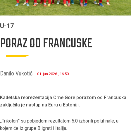
U-17
PORAZ OD FRANCUSKE
Danilo Vukotić
01. jun 2026., 16:50
Kadetska reprezentacija Crne Gore porazom od Francuska
zaključila je nastup na Euru u Estoniji.
,,Trikolori“ su pobjedom rezultatom 5:0 izborili polufinale, u
kojem će iz grupe B igrati i Italija.