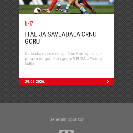
U-17
ITALIJA SAVLADALA CRNU
GORU
Kadetska reprezentacija Crne Gore upisala je
poraz u drugom kolu grupe B EURA u Estoniji.
Italija...
29.05.2026.
Generalni sponzor