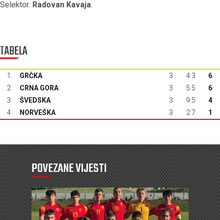
Selektor:
Radovan Kavaja
.
TABELA
1.
GRČKA
3
4:3
6
2.
CRNA GORA
3
5:5
6
3.
ŠVEDSKA
3
9:5
4
4.
NORVEŠKA
3
2:7
1
POVEZANE VIJESTI