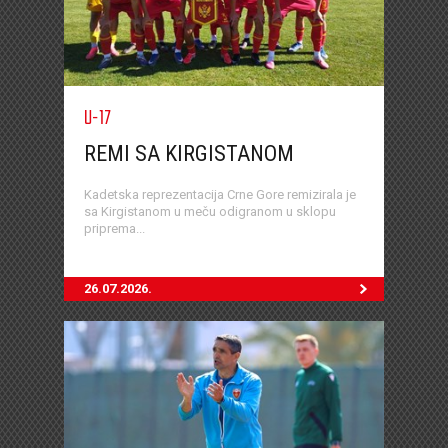
U-17
REMI SA KIRGISTANOM
Kadetska reprezentacija Crne Gore remizirala je
sa Kirgistanom u meču odigranom u sklopu
priprema...
26.07.2026.