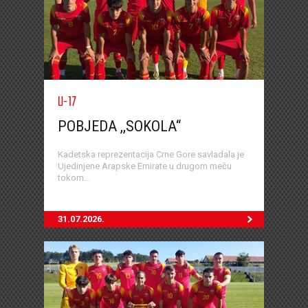
U-17
POBJEDA ,,SOKOLA“
Kadetska reprezentacija Crne Gore savladala je
Ujedinjene Arapske Emirate u drugom meču
tokom...
31.07.2026.