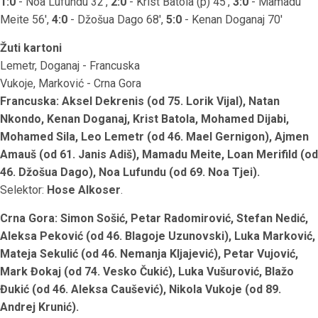
1:0
- Noa Lufundu 32',
2:0
- Krist Batola (p) 45',
3:0
- Mamadu
Meite 56',
4:0
- Džošua Dago 68',
5:0
- Kenan Doganaj 70'
Žuti kartoni
Lemetr, Doganaj - Francuska
Vukoje, Marković - Crna Gora
Francuska: Aksel Dekrenis (od 75. Lorik Vijal), Natan
Nkondo, Kenan Doganaj, Krist Batola, Mohamed Dijabi,
Mohamed Sila, Leo Lemetr (od 46. Mael Gernigon), Ajmen
Amauš (od 61. Janis Adiš), Mamadu Meite, Loan Merifild (od
46. Džošua Dago), Noa Lufundu (od 69. Noa Tjei).
Selektor:
Hose Alkoser
.
Crna Gora: Simon Sošić, Petar Radomirović, Stefan Nedić,
Aleksa Peković (od 46. Blagoje Uzunovski), Luka Marković,
Mateja Sekulić (od 46. Nemanja Kljajević), Petar Vujović,
Mark Đokaj (od 74. Vesko Čukić), Luka Vušurović, Blažo
Đukić (od 46. Aleksa Caušević), Nikola Vukoje (od 89.
Andrej Krunić).