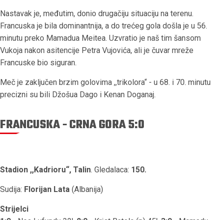
Nastavak je, međutim, donio drugačiju situaciju na terenu.
Francuska je bila dominantnija, a do trećeg gola došla je u 56.
minutu preko Mamadua Meitea. Uzvratio je naš tim šansom
Vukoja nakon asitencije Petra Vujovića, ali je čuvar mreže
Francuske bio siguran.
Meč je zaključen brzim golovima ,,trikolora“ - u 68. i 70. minutu
precizni su bili Džošua Dago i Kenan Doganaj.
FRANCUSKA - CRNA GORA 5:0
Stadion ,,Kadrioru“, Talin
. Gledalaca:
150.
Sudija:
Florijan Lata
(Albanija)
Strijelci