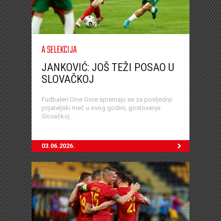
A SELEKCIJA
JANKOVIĆ: JOŠ TEŽI POSAO U
SLOVAČKOJ
Fudbaleri Crne Gore spremaju se za posljednji
prijateljski meč u ovog godini, gostovanje
Slovačkoj...
03.06.2026.