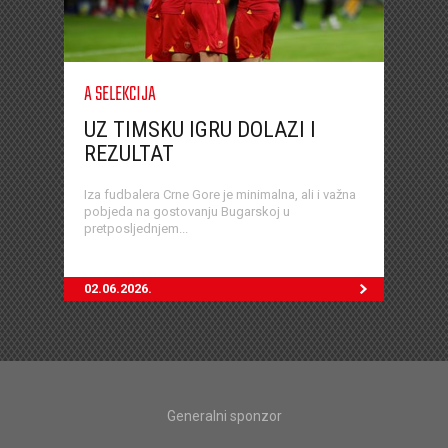
A SELEKCIJA
UZ TIMSKU IGRU DOLAZI I
REZULTAT
Iza fudbalera Crne Gore je minimalna, ali i važna
pobjeda na gostovanju Bugarskoj u
pretposljednjem...
02.06.2026.
Generalni sponzor