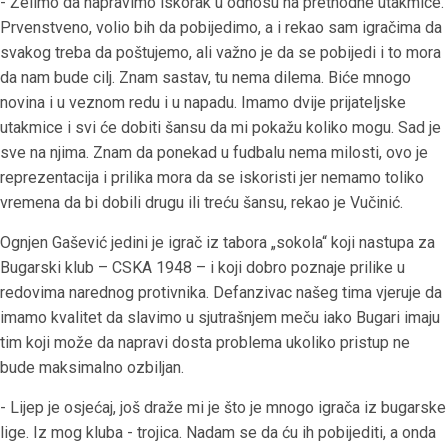
- Želimo da napravimo iskorak u odnosu na prethodne utakmice.
Prvenstveno, volio bih da pobijedimo, a i rekao sam igračima da
svakog treba da poštujemo, ali važno je da se pobijedi i to mora
da nam bude cilj. Znam sastav, tu nema dilema. Biće mnogo
novina i u veznom redu i u napadu. Imamo dvije prijateljske
utakmice i svi će dobiti šansu da mi pokažu koliko mogu. Sad je
sve na njima. Znam da ponekad u fudbalu nema milosti, ovo je
reprezentacija i prilika mora da se iskoristi jer nemamo toliko
vremena da bi dobili drugu ili treću šansu, rekao je Vučinić.
Ognjen Gašević jedini je igrač iz tabora „sokola“ koji nastupa za
Bugarski klub – CSKA 1948 – i koji dobro poznaje prilike u
redovima narednog protivnika. Defanzivac našeg tima vjeruje da
imamo kvalitet da slavimo u sjutrašnjem meču iako Bugari imaju
tim koji može da napravi dosta problema ukoliko pristup ne
bude maksimalno ozbiljan.
- Lijep je osjećaj, još draže mi je što je mnogo igrača iz bugarske
lige. Iz mog kluba - trojica. Nadam se da ću ih pobijediti, a onda