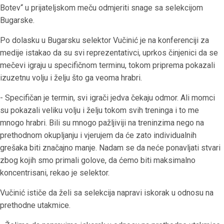
Botev“ u prijateljskom meču odmjeriti snage sa selekcijom
Bugarske.
Po dolasku u Bugarsku selektor Vučinić je na konferenciji za
medije istakao da su svi reprezentativci, uprkos činjenici da se
mečevi igraju u specifičnom terminu, tokom priprema pokazali
izuzetnu volju i želju što ga veoma hrabri.
- Specifičan je termin, svi igrači jedva čekaju odmor. Ali momci
su pokazali veliku volju i želju tokom svih treninga i to me
mnogo hrabri. Bili su mnogo pažljiviji na treninzima nego na
prethodnom okupljanju i vjerujem da će zato individualnih
grešaka biti značajno manje. Nadam se da neće ponavljati stvari
zbog kojih smo primali golove, da ćemo biti maksimalno
koncentrisani, rekao je selektor.
Vučinić ističe da želi sa selekcija napravi iskorak u odnosu na
prethodne utakmice.