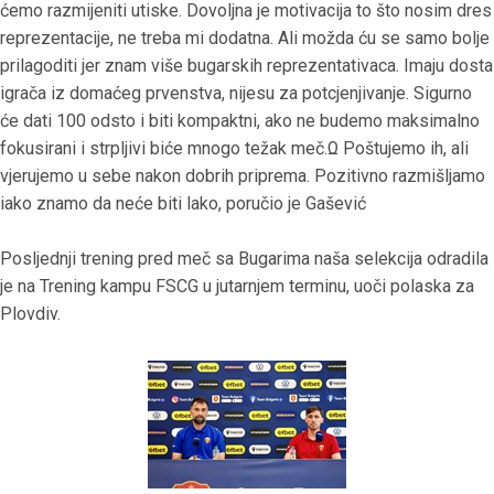
ćemo razmijeniti utiske. Dovoljna je motivacija to što nosim dres
reprezentacije, ne treba mi dodatna. Ali možda ću se samo bolje
prilagoditi jer znam više bugarskih reprezentativaca. Imaju dosta
igrača iz domaćeg prvenstva, nijesu za potcjenjivanje. Sigurno
će dati 100 odsto i biti kompaktni, ako ne budemo maksimalno
fokusirani i strpljivi biće mnogo težak meč.Ω Poštujemo ih, ali
vjerujemo u sebe nakon dobrih priprema. Pozitivno razmišljamo
iako znamo da neće biti lako, poručio je Gašević
Posljednji trening pred meč sa Bugarima naša selekcija odradila
je na Trening kampu FSCG u jutarnjem terminu, uoči polaska za
Plovdiv.