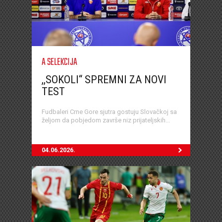
A SELEKCIJA
,,SOKOLI“ SPREMNI ZA NOVI
TEST
Fudbaleri Crne Gore sjutra gostuju Slovačkoj sa
željom da pobjedom završe niz prijateljskih...
04.06.2026.