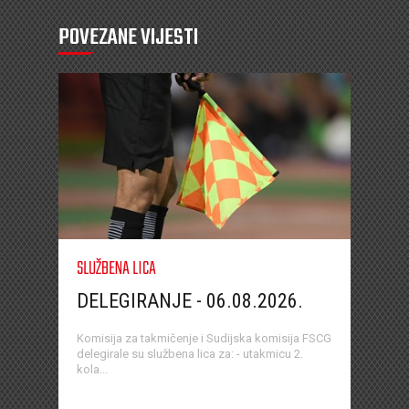
POVEZANE VIJESTI
SLUŽBENA LICA
DELEGIRANJE - 06.08.2026.
Komisija za takmičenje i Sudijska komisija FSCG
delegirale su službena lica za: - utakmicu 2.
kola...