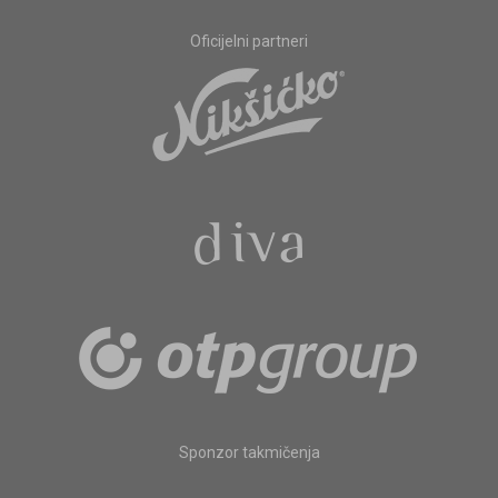
Oficijelni partneri
Sponzor takmičenja