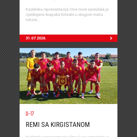
Kadetska reprezentacija Crne Gore savladala je
Ujedinjene Arapske Emirate u drugom meču
tokom...
31.07.2026.
U-17
REMI SA KIRGISTANOM