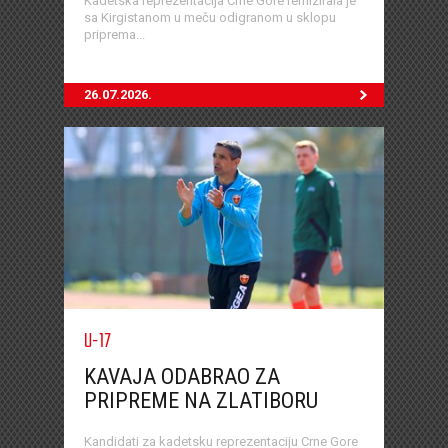
Kadetska reprezentacija Crne Gore remizirala je
sa Kirgistanom u meču odigranom u sklopu
priprema...
26.07.2026.
U-17
KAVAJA ODABRAO ZA
PRIPREME NA ZLATIBORU
Kandidati za kadetsku reprezentaciju Crne Gore