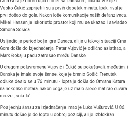
Crna Gora je dobro ušla u duel sa Danskom, Nikola Vukoje i
Vesko Čukić zaprijetili su u prvih desetak minuta. Ipak, rival je
prvi došao do gola. Nakon loše komunikacije naših defanzivaca,
Mikel Hansen je iskoristio prostor koji mu se ukazao i savladao
Simona Sošića.
Uslijedio je period bolje igre Danaca, ali je u takvoj situaciji Crna
Gora došla do izjednačenja. Petar Vujović je odlično asistirao, a
Mark Đokaj u padu zatresao mrežu Danske.
U drugom poluvremenu Vujović i Čukić su pokušavali, međutim, i
Danska je imala svoje šanse, koje je branio Sošić. Trenutak
odluke desio se u 76. minutu - lopta je došla do Omrana Katara
na nekoliko metara, nakon čega je uz malo sreće matirao čuvara
mreže ,,sokola“.
Posljednju šansu za izjednačenje imao je Luka Vušurović. U 86.
minutu došao je do lopte u dobroj poziciji, ali je izblokiran