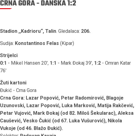
CRNA GORA - DANSKA 1:2
Stadion ,,Kadrioru“, Talin
. Gledalaca:
206.
Sudija:
Konstantinos Felas
(Kipar)
Strijelci
0:1
- Mikel Hansen 20',
1:1
- Mark Đokaj 39',
1:2
- Omran Katar
76'
Žuti kartoni
Đukić - Crna Gora
Crna Gora: Lazar Popović, Petar Radomirović, Blagoje
Uzunovski, Lazar Popović, Luka Marković, Matija Rakčević,
Petar Vujović, Mark Đokaj (od 82. Miloš Šekularac), Aleksa
Caušević, Vesko Čukić (od 67. Luka Vušurović), Nikola
Vukoje (od 46. Blažo Đukić).
Selektor:
Radovan Kavaja
.