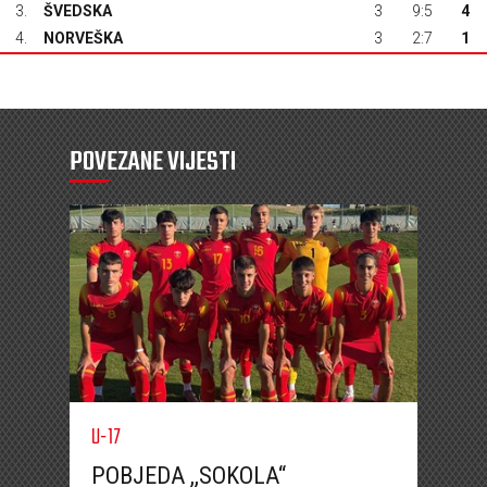
3.
ŠVEDSKA
3
9:5
4
4.
NORVEŠKA
3
2:7
1
POVEZANE VIJESTI
U-17
POBJEDA ,,SOKOLA“