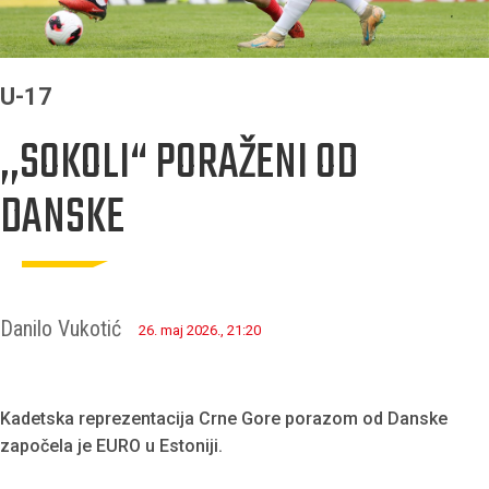
U-17
,,SOKOLI“ PORAŽENI OD
DANSKE
Danilo Vukotić
26. maj 2026., 21:20
Kadetska reprezentacija Crne Gore porazom od Danske
započela je EURO u Estoniji.