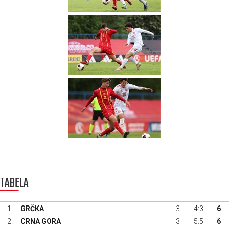
TABELA
1.
GRČKA
3
4:3
6
2.
CRNA GORA
3
5:5
6