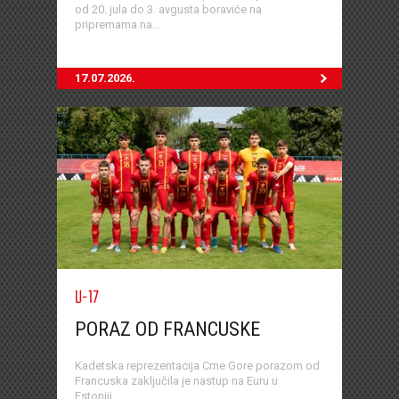
od 20. jula do 3. avgusta boraviće na
pripremama na...
17.07.2026.
U-17
PORAZ OD FRANCUSKE
Kadetska reprezentacija Crne Gore porazom od
Francuska zaključila je nastup na Euru u
Estoniji...