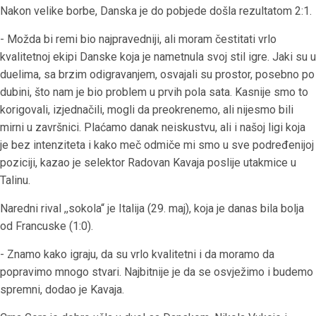
Nakon velike borbe, Danska je do pobjede došla rezultatom 2:1.
- Možda bi remi bio najpravedniji, ali moram čestitati vrlo
kvalitetnoj ekipi Danske koja je nametnula svoj stil igre. Jaki su u
duelima, sa brzim odigravanjem, osvajali su prostor, posebno po
dubini, što nam je bio problem u prvih pola sata. Kasnije smo to
korigovali, izjednačili, mogli da preokrenemo, ali nijesmo bili
mirni u završnici. Plaćamo danak neiskustvu, ali i našoj ligi koja
je bez intenziteta i kako meč odmiče mi smo u sve podređenijoj
poziciji, kazao je selektor Radovan Kavaja poslije utakmice u
Talinu.
Naredni rival ,,sokola“ je Italija (29. maj), koja je danas bila bolja
od Francuske (1:0).
- Znamo kako igraju, da su vrlo kvalitetni i da moramo da
popravimo mnogo stvari. Najbitnije je da se osvježimo i budemo
spremni, dodao je Kavaja.