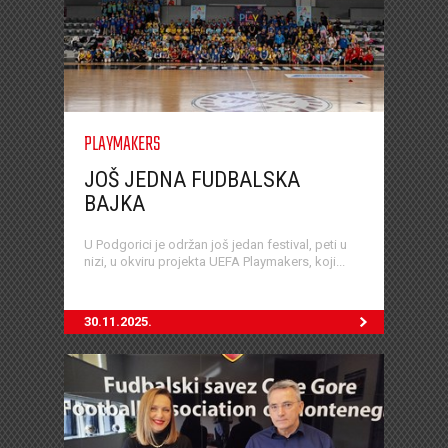
PLAYMAKERS
JOŠ JEDNA FUDBALSKA
BAJKA
U Podgorici je održan još jedan festival, peti u
nizi, u okviru projekta UEFA Playmakers, koji...
30.11.2025.