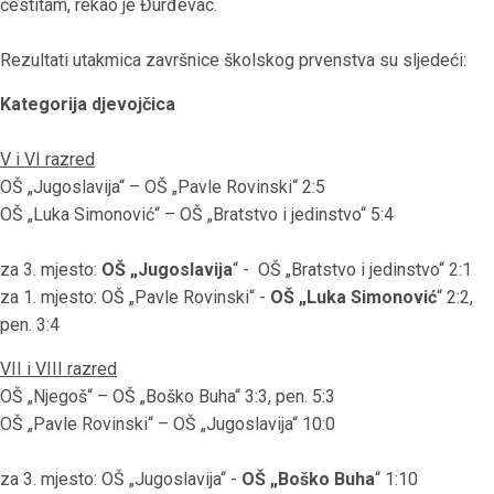
čestitam, rekao je Đurđevac.
Rezultati utakmica završnice školskog prvenstva su sljedeći:
Kategorija djevojčica
V i VI razred
OŠ „Jugoslavija“ – OŠ „Pavle Rovinski“ 2:5
OŠ „Luka Simonović“ – OŠ „Bratstvo i jedinstvo“ 5:4
za 3. mjesto:
OŠ „Jugoslavija
“ - OŠ „Bratstvo i jedinstvo“ 2:1
za 1. mjesto: OŠ „Pavle Rovinski“ -
OŠ „Luka Simonović
“ 2:2,
pen. 3:4
VII i VIII razred
OŠ „Njegoš“ – OŠ „Boško Buha“ 3:3, pen. 5:3
OŠ „Pavle Rovinski“ – OŠ „Jugoslavija“ 10:0
za 3. mjesto: OŠ „Jugoslavija“ -
OŠ „Boško Buha
“ 1:10