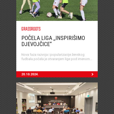
GRASSROOTS
POČELA LIGA ,,INSPIRIŠIMO
DJEVOJČICE“
Nova faza razvoja i popularizacije ženskog
fudbala počela je otvaranjem lige pod imenom...
20.10.2024.