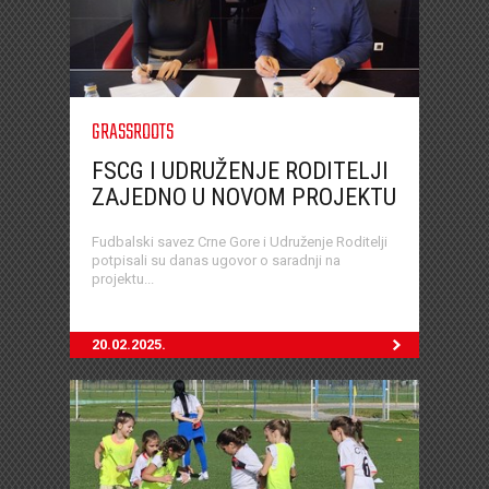
GRASSROOTS
FSCG I UDRUŽENJE RODITELJI
ZAJEDNO U NOVOM PROJEKTU
Fudbalski savez Crne Gore i Udruženje Roditelji
potpisali su danas ugovor o saradnji na
projektu...
20.02.2025.