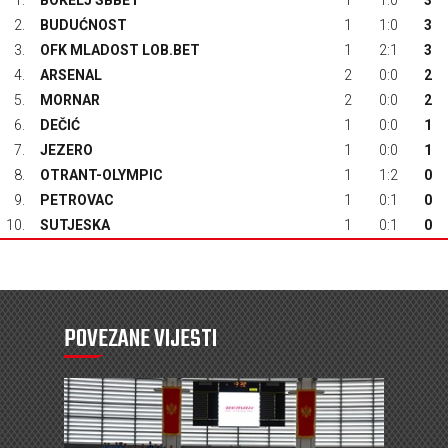
1.
BOKELJ SBBET
1
1:0
3
2.
BUDUĆNOST
1
1:0
3
3.
OFK MLADOST LOB.BET
1
2:1
3
4.
ARSENAL
2
0:0
2
5.
MORNAR
2
0:0
2
6.
DEČIĆ
1
0:0
1
7.
JEZERO
1
0:0
1
8.
OTRANT-OLYMPIC
1
1:2
0
9.
PETROVAC
1
0:1
0
10.
SUTJESKA
1
0:1
0
POVEZANE VIJESTI