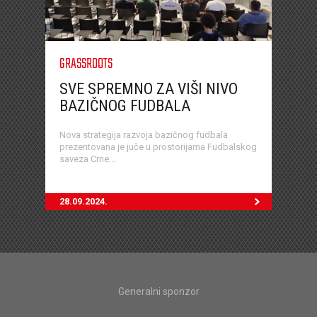
GRASSROOTS
SVE SPREMNO ZA VIŠI NIVO
BAZIČNOG FUDBALA
Nova strategija razvoja bazičnog fudbala
prezentovana je juče u prostorijama Fudbalskog
saveza Crne...
28.09.2024.
Generalni sponzor