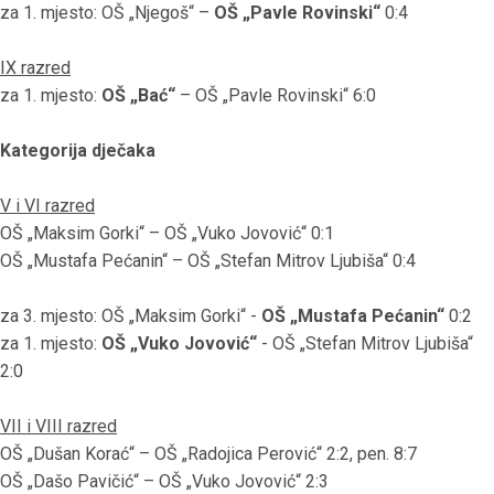
za 1. mjesto: OŠ „Njegoš“ –
OŠ „Pavle Rovinski“
0:4
IX razred
za 1. mjesto:
OŠ „Bać“
– OŠ „Pavle Rovinski“ 6:0
Kategorija dječaka
V i VI razred
OŠ „Maksim Gorki“ – OŠ „Vuko Jovović“ 0:1
OŠ „Mustafa Pećanin“ – OŠ „Stefan Mitrov Ljubiša“ 0:4
za 3. mjesto: OŠ „Maksim Gorki“ -
OŠ „Mustafa Pećanin“
0:2
za 1. mjesto:
OŠ „Vuko Jovović“
- OŠ „Stefan Mitrov Ljubiša“
2:0
VII i VIII razred
OŠ „Dušan Korać“ – OŠ „Radojica Perović“ 2:2, pen. 8:7
OŠ „Dašo Pavičić“ – OŠ „Vuko Jovović“ 2:3