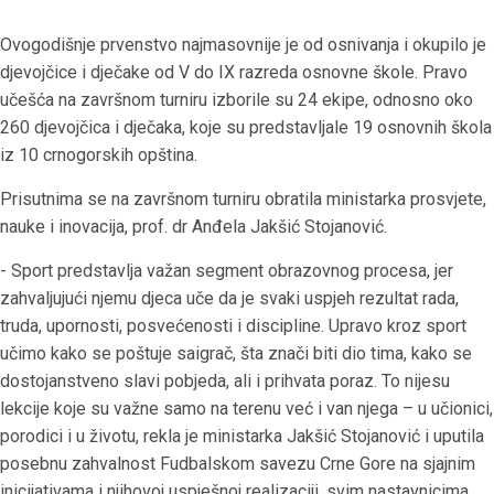
Ovogodišnje prvenstvo najmasovnije je od osnivanja i okupilo je
djevojčice i dječake od V do IX razreda osnovne škole. Pravo
učešća na završnom turniru izborile su 24 ekipe, odnosno oko
260 djevojčica i dječaka, koje su predstavljale 19 osnovnih škola
iz 10 crnogorskih opština.
Prisutnima se na završnom turniru obratila ministarka prosvjete,
nauke i inovacija, prof. dr Anđela Jakšić Stojanović.
- Sport predstavlja važan segment obrazovnog procesa, jer
zahvaljujući njemu djeca uče da je svaki uspjeh rezultat rada,
truda, upornosti, posvećenosti i discipline. Upravo kroz sport
učimo kako se poštuje saigrač, šta znači biti dio tima, kako se
dostojanstveno slavi pobjeda, ali i prihvata poraz. To nijesu
lekcije koje su važne samo na terenu već i van njega – u učionici,
porodici i u životu, rekla je ministarka Jakšić Stojanović i uputila
posebnu zahvalnost Fudbalskom savezu Crne Gore na sjajnim
inicijativama i njihovoj uspješnoj realizaciji, svim nastavnicima