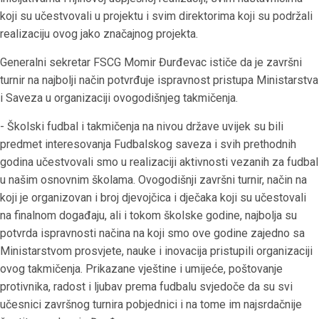
koji su učestvovali u projektu i svim direktorima koji su podržali
realizaciju ovog jako značajnog projekta.
Generalni sekretar FSCG Momir Đurđevac ističe da je završni
turnir na najbolji način potvrđuje ispravnost pristupa Ministarstva
i Saveza u organizaciji ovogodišnjeg takmičenja.
- Školski fudbal i takmičenja na nivou države uvijek su bili
predmet interesovanja Fudbalskog saveza i svih prethodnih
godina učestvovali smo u realizaciji aktivnosti vezanih za fudbal
u našim osnovnim školama. Ovogodišnji završni turnir, način na
koji je organizovan i broj djevojčica i dječaka koji su učestovali
na finalnom događaju, ali i tokom školske godine, najbolja su
potvrda ispravnosti načina na koji smo ove godine zajedno sa
Ministarstvom prosvjete, nauke i inovacija pristupili organizaciji
ovog takmičenja. Prikazane vještine i umijeće, poštovanje
protivnika, radost i ljubav prema fudbalu svjedoče da su svi
učesnici završnog turnira pobjednici i na tome im najsrdačnije