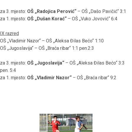
za 3. mjesto:
OŠ „Radojica Perović“
– OŠ „Dašo Pavičić“ 3:1
za 1. mjesto:
OŠ „Dušan Korać“
– OŠ „Vuko Jovović“ 6:4
IX razred
OŠ „Vladimir Nazor“ – OŠ „Aleksa Đilas Bećo“ 1:10
OŠ „Jugoslavija“ – OŠ „Braća ribar“ 1:1 pen.2:3
za 3. mjesto:
OŠ „Jugoslavija“
– OŠ „Aleksa Đilas Bećo“ 3:3
pen. 5:4
za 1. mjesto:
OŠ „Vladimir Nazor“
– OŠ „Braća ribar“ 9:2