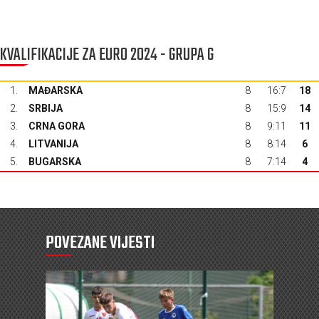
KVALIFIKACIJE ZA EURO 2024 - GRUPA G
1.
MAĐARSKA
8
16:7
18
2.
SRBIJA
8
15:9
14
3.
CRNA GORA
8
9:11
11
4.
LITVANIJA
8
8:14
6
5.
BUGARSKA
8
7:14
4
POVEZANE VIJESTI