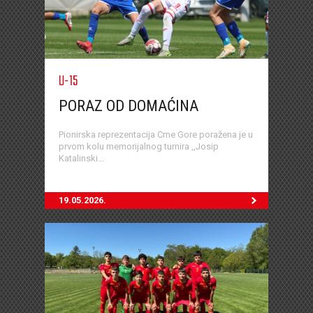
U-15
PORAZ OD DOMAĆINA
Pionirska reprezentacija Crne Gore poražena je u
prvom kolu memorijalnog turnira ,,Josip
Katalinski...
19.05.2026.