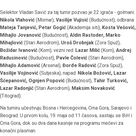
Selektor Vladan Savić za taj turnir pozvao je 22 igrača - golmani:
Nikola Vlahović
(Mornar),
Vasilije Vujisić
(Budućnost); odbrana:
Mateja Tanjević, Petar Gogić
(Akademija siti),
Kosta Vešović,
Mihajlo Jovanović
(Budućnost),
Aldin Rastoder, Marko
Mihajlović
(Stari Aerodrom),
Uroš Drobnjak
(Zora Spuž),
Božidar Ivanović
(Kom); vezni red:
Lazar Milić
(Kom),
Andrej
Radusinović
(Budućnost),
Pavle Čolević
(Stari Aerodrom),
Mihajlo Adamović
(Arsenal),
Đorđe Radović
(Zora Spuž),
Vasilije Vojinović
(Sutjeska); napad:
Nikola Božović, Lazar
Šćepanović, Ognjen Popović
(Budućnost),
Tahir Turković,
Lazar Radonjić
(Stari Aerodrom),
Maksim Novaković
(Titograd).
Na turniru učestvuju Bosna i Hercegovina, Crna Gora, Sarajevo i
Beograd. U prvom kolu, 19. maja od 11 časova, sastaju se BiH i
Crna Gora, dok su dva dana kasnije na programu mečevi za
konačni plasman.