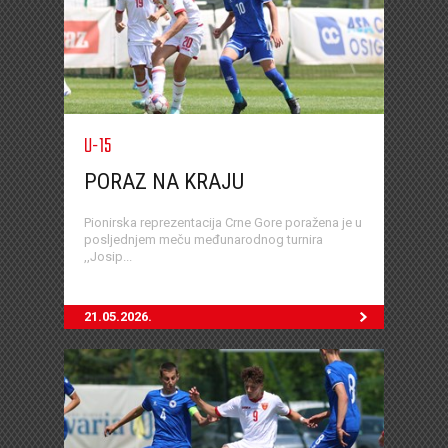
U-15
PORAZ NA KRAJU
Pionirska reprezentacija Crne Gore poražena je u
posljednjem meču međunarodnog turnira
,,Josip...
21.05.2026.