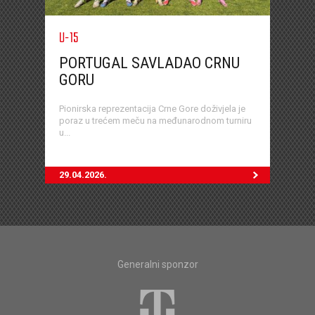
U-15
PORTUGAL SAVLADAO CRNU
GORU
Pionirska reprezentacija Crne Gore doživjela je
poraz u trećem meču na međunarodnom turniru
u...
29.04.2026.
Generalni sponzor