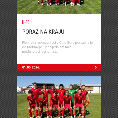
U-15
PORAZ NA KRAJU
Pionirska reprezentacija Crne Gore poražena je
od Moldavije u posljednjem meču
međunarodnog turnira...
01.05.2026.