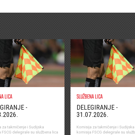
NA LICA
SLUŽBENA LICA
GIRANJE -
DELEGIRANJE -
8.2026.
31.07.2026.
a za takmičenje i Sudijska
Komisija za takmičenje i Sudijska
a FSCG delegirale su službena lica
komisija FSCG delegirale su služb