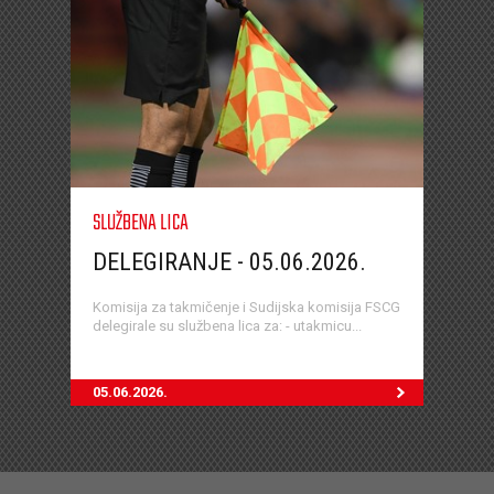
SLUŽBENA LICA
DELEGIRANJE - 05.06.2026.
Komisija za takmičenje i Sudijska komisija FSCG
delegirale su službena lica za: - utakmicu...
05.06.2026.