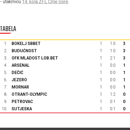
- utakmicu
14. kola ŽFL Crne Gore
.
TABELA
1.
BOKELJ SBBET
1
1:0
3
2.
BUDUĆNOST
1
1:0
3
3.
OFK MLADOST LOB.BET
1
2:1
3
4.
ARSENAL
1
0:0
1
5.
DEČIĆ
1
0:0
1
6.
JEZERO
1
0:0
1
7.
MORNAR
1
0:0
1
8.
OTRANT-OLYMPIC
1
1:2
0
9.
PETROVAC
1
0:1
0
10.
SUTJESKA
1
0:1
0