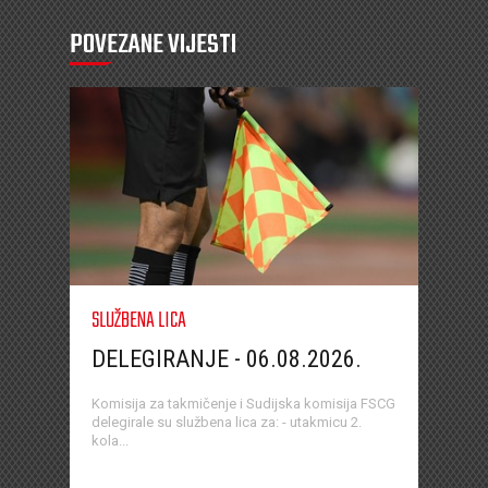
POVEZANE VIJESTI
SLUŽBENA LICA
DELEGIRANJE - 06.08.2026.
Komisija za takmičenje i Sudijska komisija FSCG
delegirale su službena lica za: - utakmicu 2.
kola...