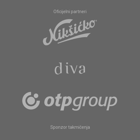
Oficijelni partneri
Sponzor takmičenja