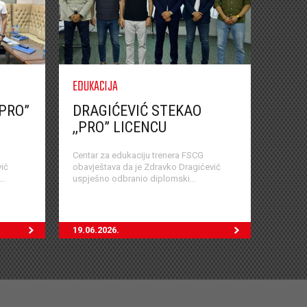
EDUKACIJA
,PRO”
DRAGIĆEVIĆ STEKAO
,,PRO” LICENCU
Centar za edukaciju trenera FSCG
ić
obavještava da je Zdravko Dragićević
..
uspješno odbranio diplomski...
19.06.2026.