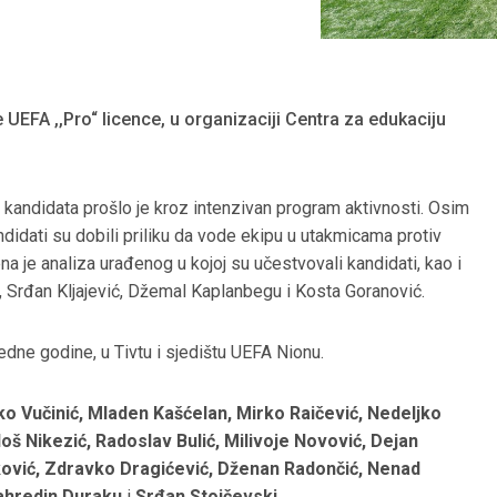
UEFA ,,Pro“ licence, u organizaciji Centra za edukaciju
andidata prošlo je kroz intenzivan program aktivnosti. Osim
didati su dobili priliku da vode ekipu u utakmicama protiv
a je analiza urađenog u kojoj su učestvovali kandidati, kao i
a, Srđan Kljajević, Džemal Kaplanbegu i Kosta Goranović.
dne godine, u Tivtu i sjedištu UEFA Nionu.
ko Vučinić, Mladen Kašćelan, Mirko Raičević, Nedeljko
oš Nikezić, Radoslav Bulić, Milivoje Novović, Dejan
šković, Zdravko Dragićević, Dženan Radončić, Nenad
Fahredin Duraku
i
Srđan Stojčevski
.