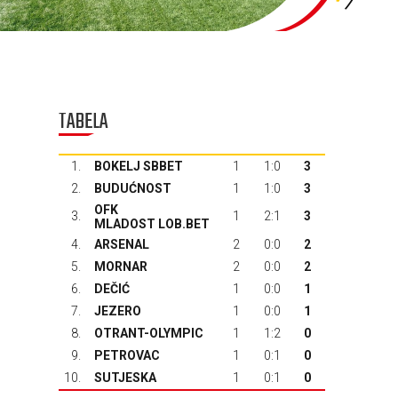
TABELA
1.
BOKELJ SBBET
1
1:0
3
2.
BUDUĆNOST
1
1:0
3
OFK
3.
1
2:1
3
MLADOST LOB.BET
4.
ARSENAL
2
0:0
2
5.
MORNAR
2
0:0
2
6.
DEČIĆ
1
0:0
1
7.
JEZERO
1
0:0
1
8.
OTRANT-OLYMPIC
1
1:2
0
9.
PETROVAC
1
0:1
0
10.
SUTJESKA
1
0:1
0