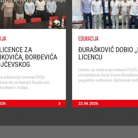
IJA
EDUKACIJA
LICENCE ZA
ĐURAŠKOVIĆ DOBIO ,
KOVIĆA, ĐORĐEVIĆA
LICENCU
OJČEVSKOG
Centar za edukaciju trenera FSCG
obavještava da je Zoran Đuraškov
za edukaciju trenera FSCG
uspješno odbranio diplomski rad.
tava da su Nenad Stanković,
orđević i Srđan...
026.
22.06.2026.