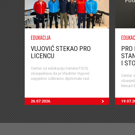
EDUKACIJA
EDUKAC
VUJOVIĆ STEKAO PRO
PRO 
LICENCU
STAN
I ST
Centar za edukaciju trenera FSCG
obavještava da je Vladimir Vujović
Centar 
uspješno odbranio diplomski rad...
obavješ
Nenad Đ
26.07.2026.
19.07.2