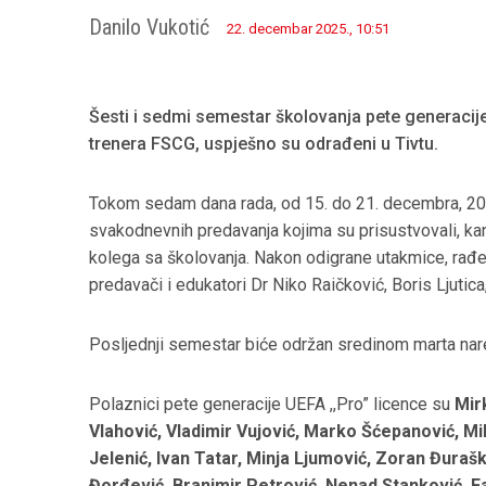
Danilo Vukotić
22. decembar 2025., 10:51
Šesti i sedmi semestar školovanja pete generacije 
trenera FSCG, uspješno su odrađeni u Tivtu.
Tokom sedam dana rada, od 15. do 21. decembra, 20 k
svakodnevnih predavanja kojima su prisustvovali, kan
kolega sa školovanja. Nakon odigrane utakmice, rađen
predavači i edukatori Dr Niko Raičković, Boris Ljutic
Posljednji semestar biće održan sredinom marta nare
Polaznici pete generacije UEFA ,,Pro” licence su
Mir
Vlahović, Vladimir Vujović, Marko Šćepanović, Mil
Jelenić, Ivan Tatar, Minja Ljumović, Zoran Đura
Đorđević, Branimir Petrović, Nenad Stanković, 