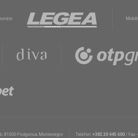
sponzor
Mobili
bb
,
81000 Podgorica, Montenegro
Telefon:
+382 20 445 600
/
Fax: