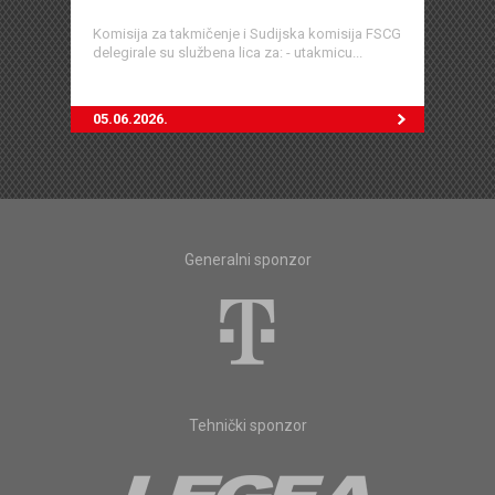
Komisija za takmičenje i Sudijska komisija FSCG
delegirale su službena lica za: - utakmicu...
05.06.2026.
Generalni sponzor
Tehnički sponzor