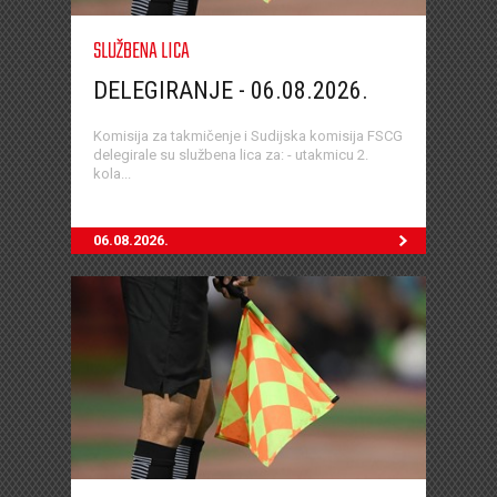
SLUŽBENA LICA
DELEGIRANJE - 06.08.2026.
Komisija za takmičenje i Sudijska komisija FSCG
delegirale su službena lica za: - utakmicu 2.
kola...
06.08.2026.