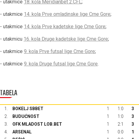
- utakmice
18. kola Meridianbet 2.CFL
;
- utakmice
14. kola Prve omladinske lige Crne Gore
;
- utakmice
14. kola Prve kadetske lige Crne Gore
;
- utakmicu
16. kola Druge kadetske lige Crne Gore
;
- utakmice
9. kola Prve futsal lige Crne Gore
;
- utakmice
9. kola Druge futsal lige Crne Gore
.
TABELA
1.
BOKELJ SBBET
1
1:0
3
2.
BUDUĆNOST
1
1:0
3
3.
OFK MLADOST LOB.BET
1
2:1
3
4.
ARSENAL
1
0:0
1