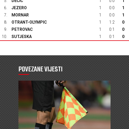
5.
DEČIĆ
1
0:0
1
6.
JEZERO
1
0:0
1
7.
MORNAR
1
0:0
1
8.
OTRANT-OLYMPIC
1
1:2
0
9.
PETROVAC
1
0:1
0
10.
SUTJESKA
1
0:1
0
POVEZANE VIJESTI