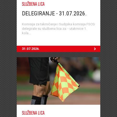
SLUŽBENA LICA
DELEGIRANJE - 31.07.2026.
Komisija za takmičenje i Sudijska komisija FSCG
delegirale su službena lica za: - utakmice 1.
kola...
31.07.2026.
SLUŽBENA LICA