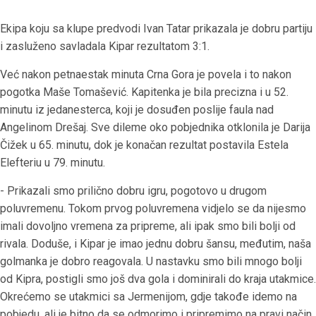
Ekipa koju sa klupe predvodi Ivan Tatar prikazala je dobru partiju
i zasluženo savladala Kipar rezultatom 3:1.
Već nakon petnaestak minuta Crna Gora je povela i to nakon
pogotka Maše Tomašević. Kapitenka je bila precizna i u 52.
minutu iz jedanesterca, koji je dosuđen poslije faula nad
Angelinom Drešaj. Sve dileme oko pobjednika otklonila je Darija
Čižek u 65. minutu, dok je konačan rezultat postavila Estela
Elefteriu u 79. minutu.
- Prikazali smo prilično dobru igru, pogotovo u drugom
poluvremenu. Tokom prvog poluvremena vidjelo se da nijesmo
imali dovoljno vremena za pripreme, ali ipak smo bili bolji od
rivala. Doduše, i Kipar je imao jednu dobru šansu, međutim, naša
golmanka je dobro reagovala. U nastavku smo bili mnogo bolji
od Kipra, postigli smo još dva gola i dominirali do kraja utakmice.
Okrećemo se utakmici sa Jermenijom, gdje takođe idemo na
pobjedu, ali je bitno da se odmorimo i pripremimo na pravi način,