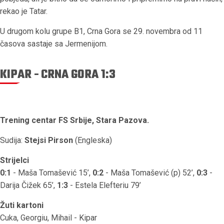
rekao je Tatar.
U drugom kolu grupe B1, Crna Gora se 29. novembra od 11
časova sastaje sa Jermenijom.
KIPAR - CRNA GORA 1:3
Trening centar FS Srbije, Stara Pazova.
Sudija:
Stejsi Pirson
(Engleska)
Strijelci
0:1
- Maša Tomašević 15’,
0:2
- Maša Tomašević (p) 52’,
0:3
-
Darija Čižek 65’,
1:3
- Estela Elefteriu 79’
Žuti kartoni
Cuka, Georgiu, Mihail - Kipar