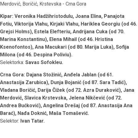
Merdović, Boričić, Krstevska - Crna Gora
Kipar: Veronika Hadžihristodulu, Joana Elina, Panajota
Fotiu, Viktorija Vlahu, Kirjaki Vlahu, Hariklea Georgiu (od 46.
Grejsi Holms), Estela Elefteriu, Andrijana Cuka (od 70.
Marina Konstantinu), Elena Mihail (od 46. Hristina
Ksenofontos), Ana Macukari (od 80. Marija Luka), Sofija
Milona (od 46. Despina Poliviu).
Selektorka:
Savas Sofokleu.
Crna Gora: Dajana Stožinić, Anđela Jablan (od 61.
Anastasija Zarubica), Dunja Bojanić (od 87. Sara Tadić),
Vladana Boričić, Darija Čižek (od 72. Azra Duraković), Jana
Merdović, Slavica Krstevska, Jelena Nikčević (od 72.
Andrea Bućković), Angelina Drešaj (od 87. Anastasija Ana
Barać), Nađa Doknić, Maša Tomašević.
Selektor:
Ivan Tatar.