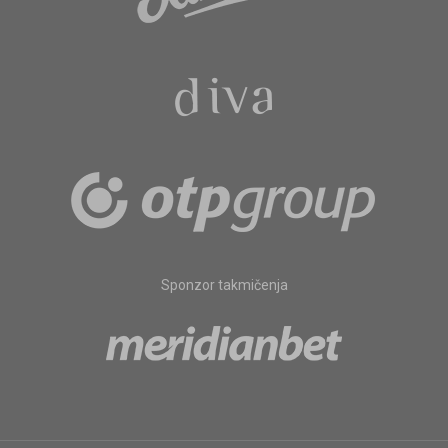
Sponzor takmičenja