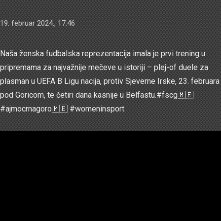
19. februar 2024., 17:46
Naša ženska fudbalska reprezentacija imala je prvi trening u
pripremama za najvažnije mečeve u istoriji – plej-of duele za
plasman u UEFA B Ligu nacija, protiv Sjeverne Irske, 23. februara
pod Goricom, te četiri dana kasnije u Belfastu.#fscg🇲🇪
#ajmocrnagoro🇲🇪 #womeninsport