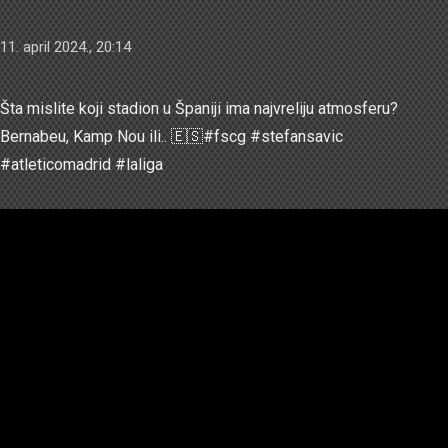
11. april 2024., 20:14
Šta mislite koji stadion u Španiji ima najvreliju atmosferu?
Bernabeu, Kamp Nou ili.. 🇪🇸#fscg #stefansavic
#atleticomadrid #laliga