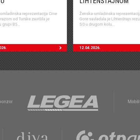
JU
LIHTENŠTAJNOM
omladinska reprezentacija Crne
Ženska omladinska reprezentacij
razom od Turske završila je
Gore savladala je Lihtenštajn rez
 grupi B5...
5:0 u drugom kolu...
026.
12.04.2026.
sponzor
Mobili