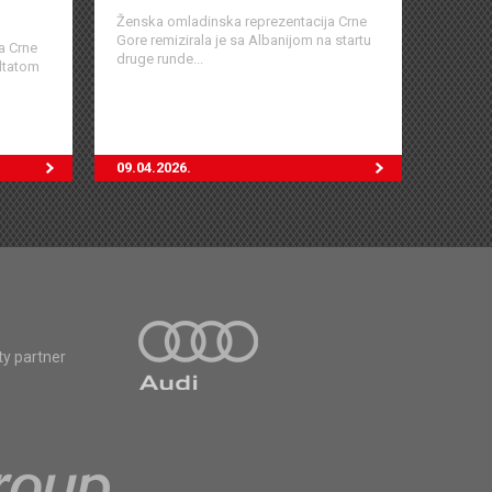
Ženska omladinska reprezentacija Crne
Gore remizirala je sa Albanijom na startu
a Crne
druge runde...
ultatom
09.04.2026.
ty partner