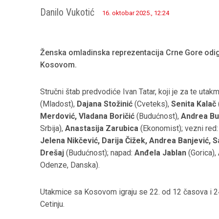
Danilo Vukotić
16. oktobar 2025., 12:24
Ženska omladinska reprezentacija Crne Gore odig
Kosovom.
Stručni štab predvodiće Ivan Tatar, koji je za te uta
(Mladost),
Dajana Stožinić
(Cveteks),
Senita Kalač
Merdović, Vladana Boričić
(Budućnost),
Andrea Bu
Srbija),
Anastasija Zarubica
(Ekonomist); vezni red
Jelena Nikčević, Darija Čižek, Andrea Banjević, S
Drešaj
(Budućnost); napad:
Anđela Jablan
(Gorica),
Odenze, Danska).
Utakmice sa Kosovom igraju se 22. od 12 časova i 
Cetinju.