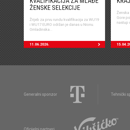
KVALIFIKACIJA ZA MLAĐE
KRA
ŽENSKE SELEKCIJE
Ženska 
Gore po
Žrijeb za prvu rundu kvalifikacija za WU19
nastup u
i WU17 EURO održan je danas u Nionu.
Omladinska...
11.06.2026.
15.04.2
Generalni sponzor
Tehnički 
Oficijelni partneri