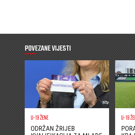
POVEZANE VIJESTI
U-19 ŽENE
U-19 ŽE
ODRŽAN ŽRIJEB
PORA