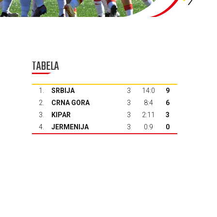
TABELA
1.
SRBIJA
3
14:0
9
2.
CRNA GORA
3
8:4
6
3.
KIPAR
3
2:11
3
4.
JERMENIJA
3
0:9
0