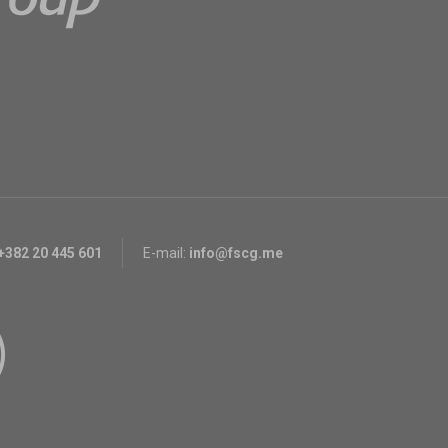
+382 20 445 601
E-mail:
info@fscg.me