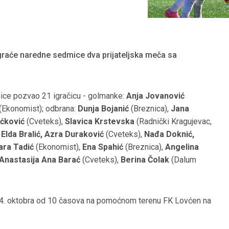
raće naredne sedmice dva prijateljska meča sa
kmice pozvao 21 igračicu - golmanke:
Anja Jovanović
(Ekonomist); odbrana:
Dunja Bojanić
(Breznica),
Jana
ćković
(Cveteks),
Slavica Krstevska
(Radnički Kragujevac,
:
Elda Bralić, Azra Duraković
(Cveteks),
Nađa Doknić,
ara Tadić
(Ekonomist),
Ena Spahić
(Breznica),
Angelina
Anastasija Ana Barać
(Cveteks),
Berina Čolak
(Dalum
24. oktobra od 10 časova na pomoćnom terenu FK Lovćen na