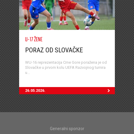
U-17 ŽENE
PORAZ OD SLOVAČKE
WU-16 reprezentacija Crne Gore poražena je od
Slovačke u prvom kolu UEFA Razvojnog turnira
u...
26.05.2026.
Generalni sponzor