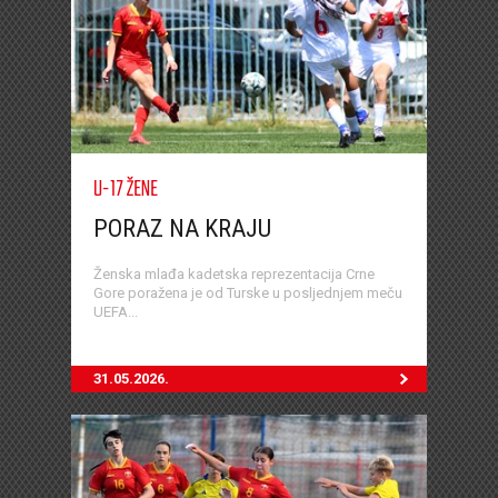
U-17 ŽENE
PORAZ NA KRAJU
Ženska mlađa kadetska reprezentacija Crne
Gore poražena je od Turske u posljednjem meču
UEFA...
31.05.2026.