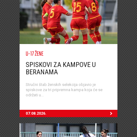
U-17 ŽENE
SPISKOVI ZA KAMPOVE U
BERANAMA
Stručni štab ženskih selekcija objavio je
spiskove za tri pripremna kampa koja će se
održati u...
07.08.2026.