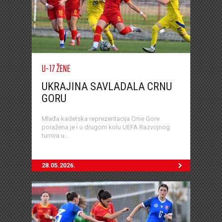
U-17 ŽENE
UKRAJINA SAVLADALA CRNU
GORU
Mlađa kadetska reprezentacija Crne Gore
poražena je i u drugom kolu UEFA Razvojnog
turnira u...
28.05.2026.