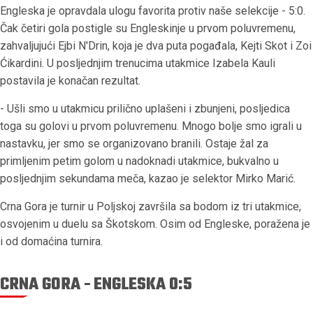
Engleska je opravdala ulogu favorita protiv naše selekcije - 5:0.
Čak četiri gola postigle su Engleskinje u prvom poluvremenu,
zahvaljujući Ejbi N'Drin, koja je dva puta pogađala, Kejti Skot i Zoi
Ćikardini. U posljednjim trenucima utakmice Izabela Kauli
postavila je konačan rezultat.
- Ušli smo u utakmicu prilično uplašeni i zbunjeni, posljedica
toga su golovi u prvom poluvremenu. Mnogo bolje smo igrali u
nastavku, jer smo se organizovano branili. Ostaje žal za
primljenim petim golom u nadoknadi utakmice, bukvalno u
posljednjim sekundama meča, kazao je selektor Mirko Marić.
Crna Gora je turnir u Poljskoj završila sa bodom iz tri utakmice,
osvojenim u duelu sa Škotskom. Osim od Engleske, poražena je
i od domaćina turnira.
CRNA GORA - ENGLESKA 0:5