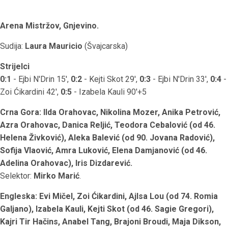
Arena Mistržov, Gnjevino.
Sudija:
Laura Mauricio
(Švajcarska)
Strijelci
0:1
- Ejbi N'Drin 15',
0:2
- Kejti Skot 29',
0:3
- Ejbi N'Drin 33',
0:4
-
Zoi Ćikardini 42',
0:5
- Izabela Kauli 90'+5
Crna Gora: Ilda Orahovac, Nikolina Mozer, Anika Petrović,
Azra Orahovac, Danica Reljić, Teodora Cebalović (od 46.
Helena Živković), Aleka Balević (od 90. Jovana Radović),
Sofija Vlaović, Amra Luković, Elena Damjanović (od 46.
Adelina Orahovac), Iris Dizdarević.
Selektor:
Mirko Marić
.
Engleska: Evi Mičel, Zoi Ćikardini, Ajlsa Lou (od 74. Romia
Galjano), Izabela Kauli, Kejti Skot (od 46. Sagie Gregori),
Kajri Tir Hačins, Anabel Tang, Brajoni Broudi, Maja Dikson,