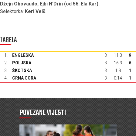
Džejn Obovaudo, Ejbi N'Drin (od 56. Ela Kar).
Selektorka:
Keri Velš
.
TABELA
1.
ENGLESKA
3
11:3
9
2.
POLJSKA
3
16:3
6
3.
ŠKOTSKA
3
1:8
1
4.
CRNA GORA
3
0:14
1
POVEZANE VIJESTI