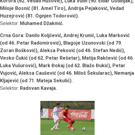
Korora (62. Vedad Husović), Luka Vulin (90. Eldar Godinjak),
Miloje Bosnić (81. Amel Tiro), Andrija Pejaković, Vedad
Huzejrović (81. Ognjen Todorović).
Selektor:
Muhamed Džakmić.
Crna Gora: Danilo Koljčević, Andrej Krunić, Luka Marković
(od 46. Petar Radomirović), Blagoje Uzunovski (od 79.
Zoran Bošković), Aleksa Peković (od 46. Stefan Nedić),
Vesko Čukić (od 62. Petar Rešetar), Matija Rakčević (od 46.
Luka Vušurović), Mark Đokaj (od 62. Blažo Đukić), Petar
Vujović, Aleksa Caušević (od 46. Miloš Šekularac), Nemanja
Kljajević (od 71. Mateja Sekulić).
Selektor:
Radovan Kavaja.