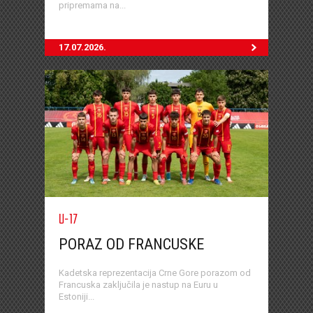
pripremama na...
17.07.2026.
U-17
PORAZ OD FRANCUSKE
Kadetska reprezentacija Crne Gore porazom od
Francuska zaključila je nastup na Euru u
Estoniji...