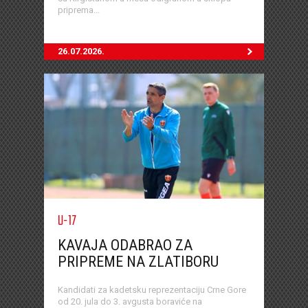
priprema...
26.07.2026.
U-17
KAVAJA ODABRAO ZA
PRIPREME NA ZLATIBORU
Kandidati za kadetsku reprezentaciju Crne Gore
od 20. jula do 3. avgusta boraviće na