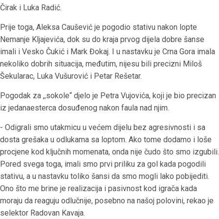
Čirak i Luka Radić.
Prije toga, Aleksa Caušević je pogodio stativu nakon lopte
Nemanje Kljajevića, dok su do kraja prvog dijela dobre šanse
imali i Vesko Čukić i Mark Đokaj. I u nastavku je Crna Gora imala
nekoliko dobrih situacija, međutim, nijesu bili precizni Miloš
Šekularac, Luka Vušurović i Petar Rešetar.
Pogodak za ,,sokole“ djelo je Petra Vujovića, koji je bio precizan
iz jedanaesterca dosuđenog nakon faula nad njim.
- Odigrali smo utakmicu u većem dijelu bez agresivnosti i sa
dosta grešaka u odlukama sa loptom. Ako tome dodamo i loše
procjene kod ključnih momenata, onda nije čudo što smo izgubili.
Pored svega toga, imali smo prvi priliku za gol kada pogodili
stativu, a u nastavku toliko šansi da smo mogli lako pobijediti.
Ono što me brine je realizacija i pasivnost kod igrača kada
moraju da reaguju odlučnije, posebno na našoj polovini, rekao je
selektor Radovan Kavaja.