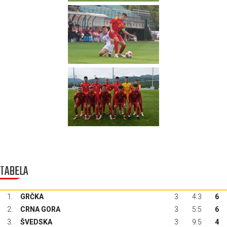
TABELA
1.
GRČKA
3
4:3
6
2.
CRNA GORA
3
5:5
6
3.
ŠVEDSKA
3
9:5
4