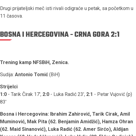
Drugi prijateljski meč isti rivali odigraće u petak, sa početkom u
11 časova.
BOSNA I HERCEGOVINA - CRNA GORA 2:1
Trening kamp NFSBiH, Zenica.
Sudija:
Antonio Tomić
(BiH)
Strijelci
1:0
- Tarik Čirak 17',
2:0
- Luka Radić 23',
2:1
- Petar Vujović (p)
83'
Bosna i Hercegovina: Ibrahim Zahirović, Tarik Cirak, Amil
Muminović, Mak Pita (62. Benjamin Amidžić), Hamza Ohran
(62. Maid Sinanović), Luka Radić (62. Amer Sirćo), Aldijan