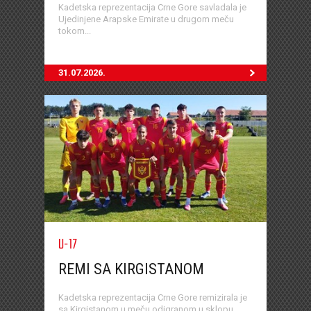
Kadetska reprezentacija Crne Gore savladala je
Ujedinjene Arapske Emirate u drugom meču
tokom...
31.07.2026.
U-17
REMI SA KIRGISTANOM
Kadetska reprezentacija Crne Gore remizirala je
sa Kirgistanom u meču odigranom u sklopu