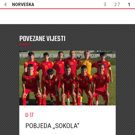
4.
NORVEŠKA
3
2:7
1
POVEZANE VIJESTI
U-17
POBJEDA ,,SOKOLA“