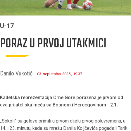
U-17
PORAZ U PRVOJ UTAKMICI
Danilo Vukotić
03. septembar 2025., 19:37
Kadetska reprezentacija Crne Gore poražena je prvom od
dva prijateljska meča sa Bosnom i Hercegovinom - 2:1.
,,Sokoli“ su golove primili u prvom dijelu prvog poluvremena, u
14. i 23. minutu, kada su mrežu Danila Koljčevića pogađali Tarik