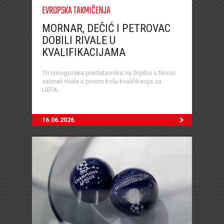
EVROPSKA TAKMIČENJA
MORNAR, DEČIĆ I PETROVAC
DOBILI RIVALE U
KVALIFIKACIJAMA
Tri crnogorska predstavnika na žrijebu u Nionu
saznali rivale u prvom kolu kvalifikacija za
UEFA...
16.06.2026.