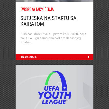
EVROPSKA TAKMIČENJA
SUTJESKA NA STARTU SA
KAIRATOM
Nikšićani dobili rivala u prvom kolu kvalifikacija
za UEFA Ligu šampiona. Voljom današnjeg
žrijeba...
16.06.2026.