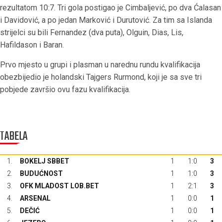
rezultatom 10:7. Tri gola postigao je Cimbaljević, po dva Ćalasan
i Davidović, a po jedan Marković i Durutović. Za tim sa Islanda
strijelci su bili Fernandez (dva puta), Olguin, Dias, Lis,
Hafildason i Baran.
Prvo mjesto u grupi i plasman u narednu rundu kvalifikacija
obezbijedio je holandski Tajgers Rurmond, koji je sa sve tri
pobjede završio ovu fazu kvalifikacija.
TABELA
1.
BOKELJ SBBET
1
1:0
3
2.
BUDUĆNOST
1
1:0
3
3.
OFK MLADOST LOB.BET
1
2:1
3
4.
ARSENAL
1
0:0
1
5.
DEČIĆ
1
0:0
1