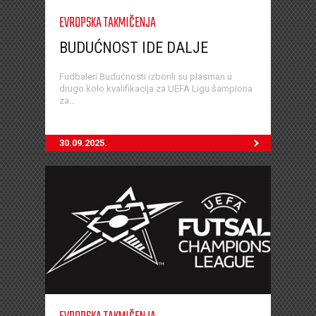
EVROPSKA TAKMIČENJA
BUDUĆNOST IDE DALJE
Fudbaleri Budućnosti izborili su plasman u
drugo kolo kvalifikacija za UEFA Ligu šampiona
za...
30.09.2025.