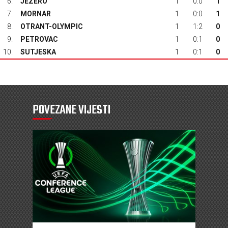
6.
JEZERO
1
0:0
1
7.
MORNAR
1
0:0
1
8.
OTRANT-OLYMPIC
1
1:2
0
9.
PETROVAC
1
0:1
0
10.
SUTJESKA
1
0:1
0
POVEZANE VIJESTI