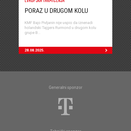
EVROPSKA TAKMIČENJA
PORAZ U DRUGOM KOLU
KMF Bajo Pivljanin nije uspio da iznenadi
holandski Tajgers Rurmond u drugom kolu
grupe B...
28.08.2025.
Generalni sponzor