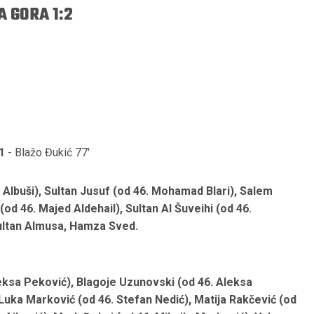
A GORA 1:2
1
- Blažo Đukić 77'
lbuši), Sultan Jusuf (od 46. Mohamad Blari), Salem
(od 46. Majed Aldehail), Sultan Al Šuveihi (od 46.
ultan Almusa, Hamza Sved.
leksa Peković), Blagoje Uzunovski (od 46. Aleksa
 Luka Marković (od 46. Stefan Nedić), Matija Rakčević (od