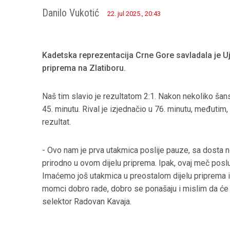
Danilo Vukotić
22. jul 2025., 20:43
Kadetska reprezentacija Crne Gore savladala je 
priprema na Zlatiboru.
Naš tim slavio je rezultatom 2:1. Nakon nekoliko šan
45. minutu. Rival je izjednačio u 76. minutu, međutim
rezultat.
- Ovo nam je prva utakmica poslije pauze, sa dosta novi
prirodno u ovom dijelu priprema. Ipak, ovaj meč pos
Imaćemo još utakmica u preostalom dijelu priprema i n
momci dobro rade, dobro se ponašaju i mislim da će na
selektor Radovan Kavaja.