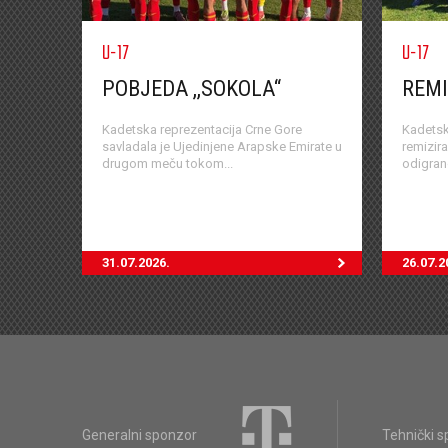
U-17
U-17
POBJEDA ,,SOKOLA“
REMI
Kadetska reprezentacija Crne Gore
Kadetsk
savladala je Ujedinjene Arapske Emirate u
remizir
drugom meču tokom...
odigran
31.07.2026.
26.07.2
Generalni sponzor
Tehnički 