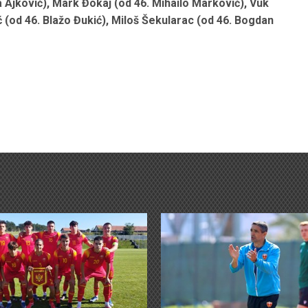
a Ajković), Mark Đokaj (od 46. Mihailo Marković), Vuk
ć (od 46. Blažo Đukić), Miloš Šekularac (od 46. Bogdan