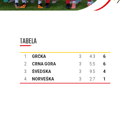
TABELA
1.
GRČKA
3
4:3
6
2.
CRNA GORA
3
5:5
6
3.
ŠVEDSKA
3
9:5
4
4.
NORVEŠKA
3
2:7
1