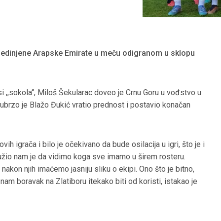
Ujedinjene Arapske Emirate u meču odigranom u sklopu
si ,,sokola“, Miloš Šekularac doveo je Crnu Goru u vođstvo u
, ubrzo je Blažo Đukić vratio prednost i postavio konačan
h igrača i bilo je očekivano da bude osilacija u igri, što je i
lužio nam je da vidimo koga sve imamo u širem rosteru.
akon njih imaćemo jasniju sliku o ekipi. Ono što je bitno,
m boravak na Zlatiboru itekako biti od koristi, istakao je