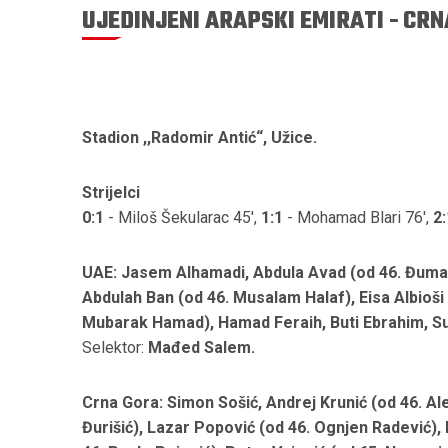
UJEDINJENI ARAPSKI EMIRATI - CRN
Stadion ,,Radomir Antić“, Užice.
Strijelci
0:1
- Miloš Šekularac 45',
1:1
- Mohamad Blari 76',
2:
UAE: Jasem Alhamadi, Abdula Avad (od 46. Đuma A
Abdulah Ban (od 46. Musalam Halaf), Eisa Albioši 
Mubarak Hamad), Hamad Feraih, Buti Ebrahim, S
Selektor:
Mađed Salem.
Crna Gora: Simon Sošić, Andrej Krunić (od 46. A
Đurišić), Lazar Popović (od 46. Ognjen Radević),