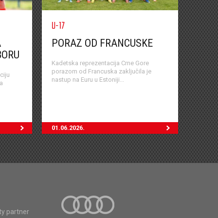
U-17
A
PORAZ OD FRANCUSKE
BORU
Kadetska reprezentacija Crne Gore
porazom od Francuska zaključila je
ciju
nastup na Euru u Estoniji...
ta
01.06.2026.
ty partner