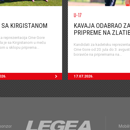
U-17
 SA KIRGISTANOM
KAVAJA ODABRAO Z
PRIPREME NA ZLATI
a reprezentacija Crne Gore
ala je sa Kirgistanom u meču
Kandidati za kadetsku reprezenta
om u sklopu priprema...
Crne Gore od 20. jula do 3. avgus
boraviće na pripremama na...
026.
17.07.2026.
sponzor
Mobili