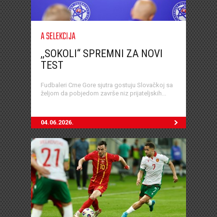
A SELEKCIJA
,,SOKOLI“ SPREMNI ZA NOVI
TEST
Fudbaleri Crne Gore sjutra gostuju Slovačkoj sa
željom da pobjedom završe niz prijateljskih...
04.06.2026.