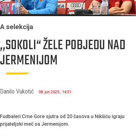
A selekcija
,,SOKOLI“ ŽELE POBJEDU NAD
JERMENIJOM
Danilo Vukotić
08. jun 2025., 14:31
Fudbaleri Crne Gore sjutra od 20 časova u Nikšiću igraju
prijateljski meč sa Jermenijom.