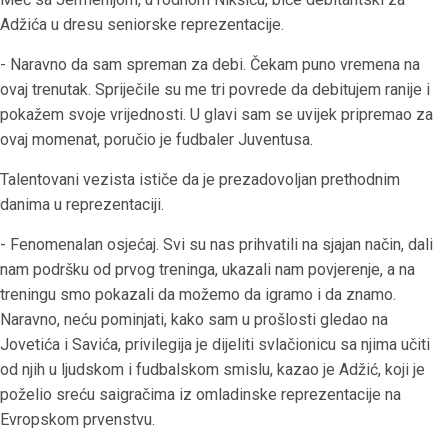
Adžića u dresu seniorske reprezentacije.
- Naravno da sam spreman za debi. Čekam puno vremena na
ovaj trenutak. Spriječile su me tri povrede da debitujem ranije i
pokažem svoje vrijednosti. U glavi sam se uvijek pripremao za
ovaj momenat, poručio je fudbaler Juventusa.
Talentovani vezista ističe da je prezadovoljan prethodnim
danima u reprezentaciji.
- Fenomenalan osjećaj. Svi su nas prihvatili na sjajan način, dali
nam podršku od prvog treninga, ukazali nam povjerenje, a na
treningu smo pokazali da možemo da igramo i da znamo.
Naravno, neću pominjati, kako sam u prošlosti gledao na
Jovetića i Savića, privilegija je dijeliti svlačionicu sa njima učiti
od njih u ljudskom i fudbalskom smislu, kazao je Adžić, koji je
poželio sreću saigračima iz omladinske reprezentacije na
Evropskom prvenstvu.