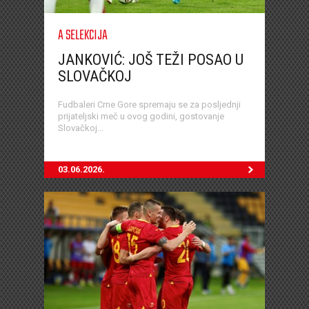
A SELEKCIJA
JANKOVIĆ: JOŠ TEŽI POSAO U
SLOVAČKOJ
Fudbaleri Crne Gore spremaju se za posljednji
prijateljski meč u ovog godini, gostovanje
Slovačkoj...
03.06.2026.