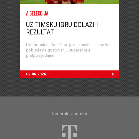
A SELEKCIJA
UZ TIMSKU IGRU DOLAZI I
REZULTAT
Iza fudbalera Crne Gore je minimalna, ali i važna
pobjeda na gostovanju Bugarskoj u
pretposljednjem...
02.06.2026.
Generalni sponzor