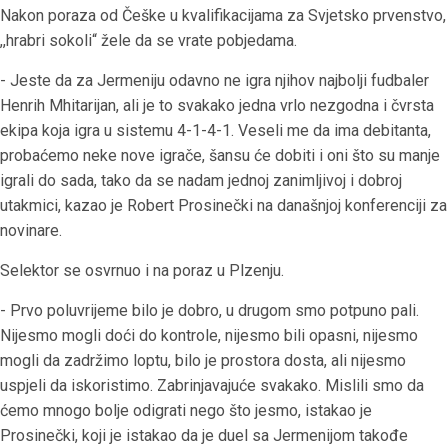
Nakon poraza od Češke u kvalifikacijama za Svjetsko prvenstvo,
,,hrabri sokoli“ žele da se vrate pobjedama.
- Jeste da za Jermeniju odavno ne igra njihov najbolji fudbaler
Henrih Mhitarijan, ali je to svakako jedna vrlo nezgodna i čvrsta
ekipa koja igra u sistemu 4-1-4-1. Veseli me da ima debitanta,
probaćemo neke nove igrače, šansu će dobiti i oni što su manje
igrali do sada, tako da se nadam jednoj zanimljivoj i dobroj
utakmici, kazao je Robert Prosinečki na današnjoj konferenciji za
novinare.
Selektor se osvrnuo i na poraz u Plzenju.
- Prvo poluvrijeme bilo je dobro, u drugom smo potpuno pali.
Nijesmo mogli doći do kontrole, nijesmo bili opasni, nijesmo
mogli da zadržimo loptu, bilo je prostora dosta, ali nijesmo
uspjeli da iskoristimo. Zabrinjavajuće svakako. Mislili smo da
ćemo mnogo bolje odigrati nego što jesmo, istakao je
Prosinečki, koji je istakao da je duel sa Jermenijom takođe