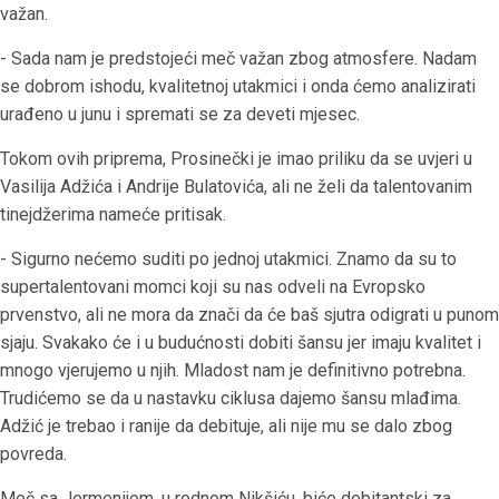
važan.
- Sada nam je predstojeći meč važan zbog atmosfere. Nadam
se dobrom ishodu, kvalitetnoj utakmici i onda ćemo analizirati
urađeno u junu i spremati se za deveti mjesec.
Tokom ovih priprema, Prosinečki je imao priliku da se uvjeri u
Vasilija Adžića i Andrije Bulatovića, ali ne želi da talentovanim
tinejdžerima nameće pritisak.
- Sigurno nećemo suditi po jednoj utakmici. Znamo da su to
supertalentovani momci koji su nas odveli na Evropsko
prvenstvo, ali ne mora da znači da će baš sjutra odigrati u punom
sjaju. Svakako će i u budućnosti dobiti šansu jer imaju kvalitet i
mnogo vjerujemo u njih. Mladost nam je definitivno potrebna.
Trudićemo se da u nastavku ciklusa dajemo šansu mlađima.
Adžić je trebao i ranije da debituje, ali nije mu se dalo zbog
povreda.
Meč sa Jermenijom, u rodnom Nikšiću, biće debitantski za