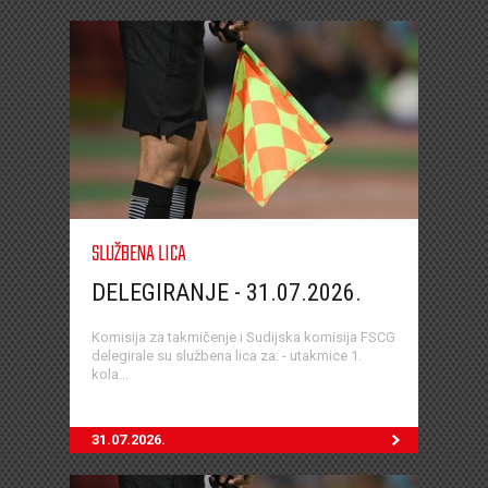
SLUŽBENA LICA
DELEGIRANJE - 31.07.2026.
Komisija za takmičenje i Sudijska komisija FSCG
delegirale su službena lica za: - utakmice 1.
kola...
31.07.2026.