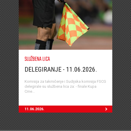
SLUŽBENA LICA
DELEGIRANJE - 11.06.2026.
Komisija za takmičenje i Sudijska komisija FSCG
delegirale su službena lica za: - finale Kupa
Crne...
11.06.2026.