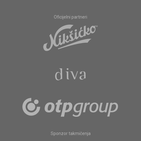
Oficijelni partneri
Sponzor takmičenja