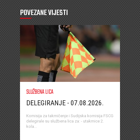
POVEZANE VIJESTI
SLUŽBENA LICA
DELEGIRANJE - 07.08.2026.
Komisija za takmičenje i Sudijska komisija FSCG
delegirale su službena lica za: - utakmice 2.
kola...