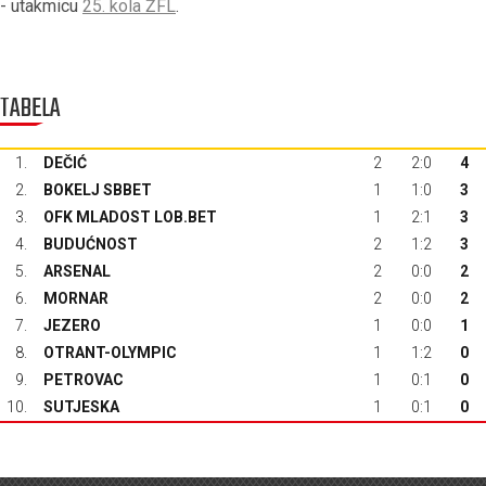
- utakmicu
25. kola ŽFL
.
TABELA
1.
DEČIĆ
2
2:0
4
2.
BOKELJ SBBET
1
1:0
3
3.
OFK MLADOST LOB.BET
1
2:1
3
4.
BUDUĆNOST
2
1:2
3
5.
ARSENAL
2
0:0
2
6.
MORNAR
2
0:0
2
7.
JEZERO
1
0:0
1
8.
OTRANT-OLYMPIC
1
1:2
0
9.
PETROVAC
1
0:1
0
10.
SUTJESKA
1
0:1
0